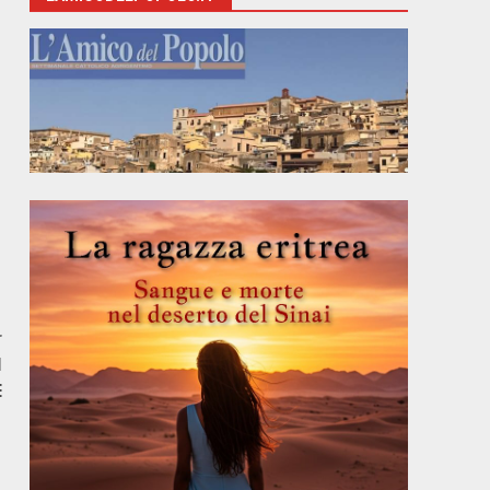
r
I
E