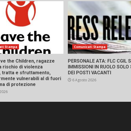
ati Stampa
Comunicati Stampa
ve the Children, ragazze
PERSONALE ATA: FLC CGIL SI
a rischio di violenza
IMMISSIONI IN RUOLO SOLO
 tratta e sfruttamento,
DEI POSTI VACANTI
rmente vulnerabili al di fuori
6 Agosto 2026
ma di protezione
 2026