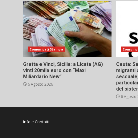
Comunicati Stampa
Comunic
Gratta e Vinci, Sicilia: a Licata (AG)
Ceuta: Sa
vinti 20mila euro con “Maxi
migranti 
Miliardario New”
sessuale,
particola
6 Agosto 2026
del siste
6 Agosto
Info e Contatti