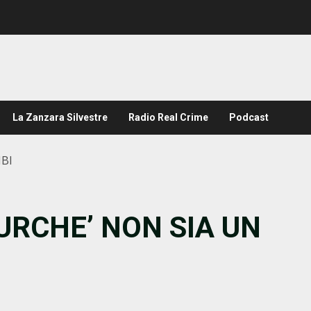
La Zanzara Silvestre
Radio Real Crime
Podcast
IBI
PURCHE’ NON SIA UN