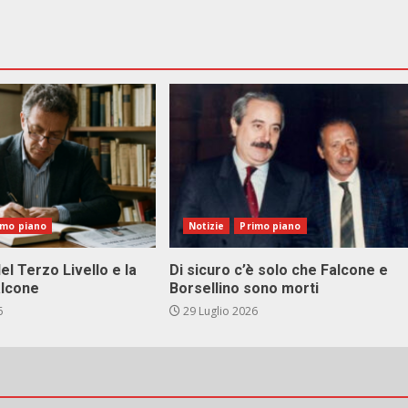
imo piano
Notizie
Primo piano
el Terzo Livello e la
Di sicuro c’è solo che Falcone e
alcone
Borsellino sono morti
6
29 Luglio 2026