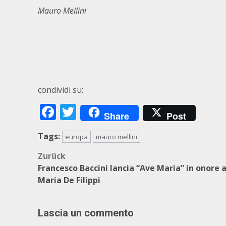
Mau
ro Mellini
condividi su:
Facebook
Twitter
Share
Post
Tags:
europa
mauro mellini
Beitragsnavigation
Zurück
Francesco Baccini lancia “Ave Maria” in onore 
Maria De Filippi
Lascia un commento