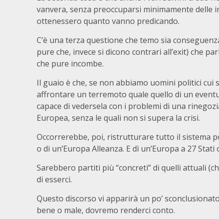
vanvera, senza preoccuparsi minimamente delle i
ottenessero quanto vanno predicando.
C’è una terza questione che temo sia conseguenza 
pure che, invece si dicono contrari all’exit) che par
che pure incombe.
Il guaio è che, se non abbiamo uomini politici cui 
affrontare un terremoto quale quello di un event
capace di vedersela con i problemi di una rinegoz
Europea, senza le quali non si supera la crisi.
Occorrerebbe, poi, ristrutturare tutto il sistema pol
o di un’Europa Alleanza. E dì un’Europa a 27 Stati 
Sarebbero partiti più “concreti” di quelli attuali (c
di esserci.
Questo discorso vi apparirà un po’ sconclusionato
bene o male, dovremo renderci conto.