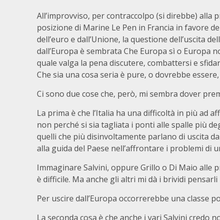
All’improvviso, per contraccolpo (si direbbe) alla p
posizione di Marine Le Pen in Francia in favore d
dell’euro e dall’Unione, la questione dell’uscita dell’
dall’Europa è sembrata Che Europa sì o Europa no
quale valga la pena discutere, combattersi e sfidar
Che sia una cosa seria è pure, o dovrebbe essere, 
Ci sono due cose che, però, mi sembra dover prem
La prima è che l’Italia ha una difficoltà in più ad a
non perché si sia tagliata i ponti alle spalle più de
quelli che più disinvoltamente parlano di uscita d
alla guida del Paese nell’affrontare i problemi di u
Immaginare Salvini, oppure Grillo o Di Maio alle 
è difficile. Ma anche gli altri mi dà i brividi pensarli
Per uscire dall’Europa occorrerebbe una classe poli
La seconda cosa è che anche i vari Salvini credo no