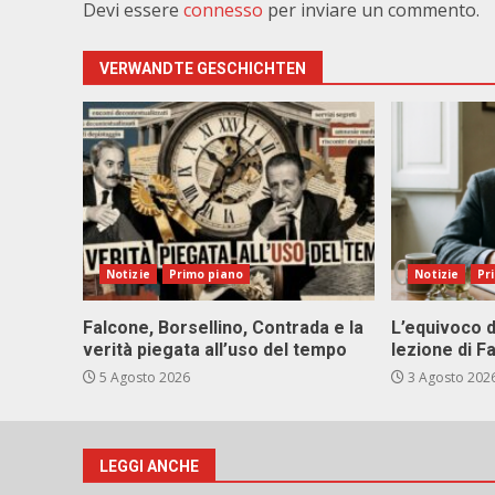
Devi essere
connesso
per inviare un commento.
VERWANDTE GESCHICHTEN
Notizie
Primo piano
Notizie
Pr
Falcone, Borsellino, Contrada e la
L’equivoco d
verità piegata all’uso del tempo
lezione di F
5 Agosto 2026
3 Agosto 202
LEGGI ANCHE