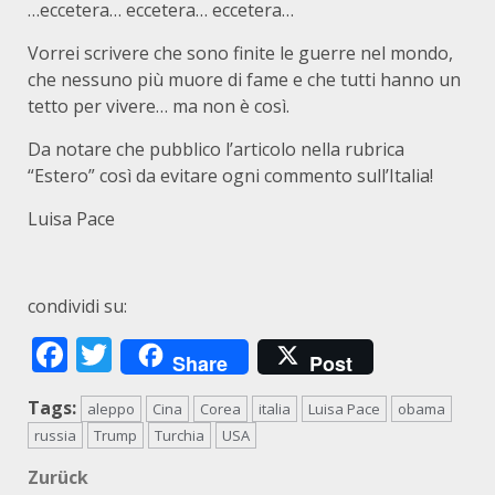
…eccetera… eccetera… eccetera…
Vorrei scrivere che sono finite le guerre nel mondo,
che nessuno più muore di fame e che tutti hanno un
tetto per vivere… ma non è così.
Da notare che pubblico l’articolo nella rubrica
“Estero” così da evitare ogni commento sull’Italia!
Luisa Pace
condividi su:
Facebook
Twitter
Share
Post
Tags:
aleppo
Cina
Corea
italia
Luisa Pace
obama
russia
Trump
Turchia
USA
Beitragsnavigation
Zurück