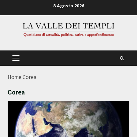
Zum
8 Agosto 2026
Inhalt
springen
PRIMÄRES
MENÜ
Home
Corea
Corea