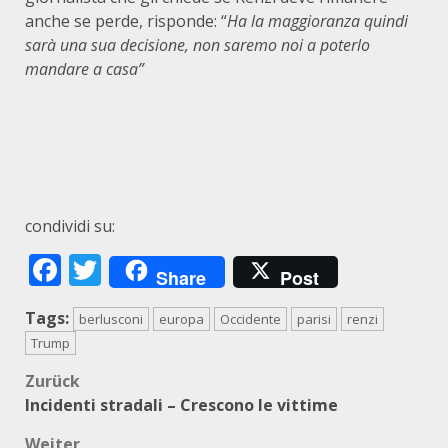
anche se perde, risponde: “
Ha la maggioranza quindi
sarà una sua decisione, non saremo noi a poterlo
mandare a casa”
condividi su:
Facebook
Twitter
Share
Post
Tags:
berlusconi
europa
Occidente
parisi
renzi
Trump
Beitragsnavigation
Zurück
Incidenti stradali – Crescono le vittime
Weiter