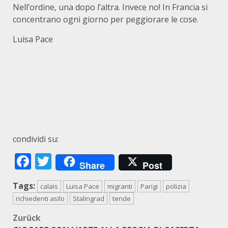
Nell’ordine, una dopo l’altra. Invece no! In Francia si
concentrano ogni giorno per peggiorare le cose.
Luisa Pace
condividi su:
Facebook
Twitter
Share
Post
Tags:
calais
Luisa Pace
migranti
Parigi
polizia
richiedenti asilo
Stalingrad
tende
Beitragsnavigation
Zurück