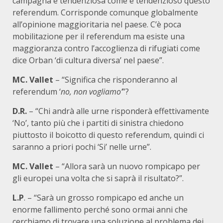
campagna è tendenziosa come è tendenzioso questo
referendum. Corrisponde comunque globalmente
all’opinione maggioritaria nel paese. C’è poca
mobilitazione per il referendum ma esiste una
maggioranza contro l’accoglienza di rifugiati come
dice Orban ‘di cultura diversa’ nel paese”.
MC. Vallet
– “Significa che risponderanno al
referendum ‘
no, non vogliamo’
”?
D.R.
– “Chi andrà alle urne risponderà effettivamente
‘No’, tanto più che i partiti di sinistra chiedono
piuttosto il boicotto di questo referendum, quindi ci
saranno a priori pochi ‘Si’ nelle urne”.
MC. Vallet
– “Allora sarà un nuovo rompicapo per
gli europei una volta che si saprà il risultato?”.
L.P
. – “Sarà un grosso rompicapo ed anche un
enorme fallimento perché sono ormai anni che
cerchiamo di trovare una soluzione al problema dei