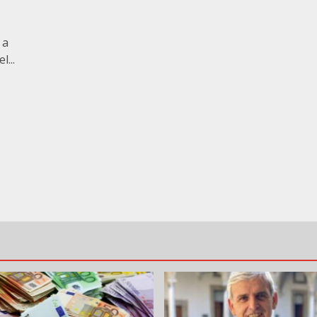
 a
...