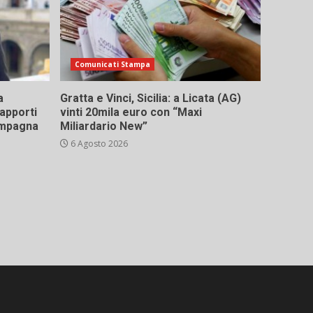
Comunicati Stampa
a
Gratta e Vinci, Sicilia: a Licata (AG)
rapporti
vinti 20mila euro con “Maxi
campagna
Miliardario New”
6 Agosto 2026