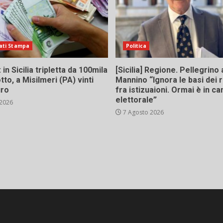
ati Stampa
Politica
in Sicilia tripletta da 100mila
[Sicilia] Regione. Pellegrino 
tto, a Misilmeri (PA) vinti
Mannino “Ignora le basi dei 
uro
fra istizuaioni. Ormai è in 
elettorale”
 2026
7 Agosto 2026