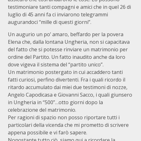
testimoniare tanti compagni e amici che in quel 26 di
luglio di 45 anni fa ci inviarono telegrammi
augurandoci “mille di questi giorni”.
Un augurio un po’ amaro, beffardo per la povera
Elena che, dalla lontana Ungheria, non si capacitava
del fatto che si potesse rinviare un matrimonio per
ordine del Partito. Un fatto inaudito anche da loro
dove vigeva il sistema del “partito unico”.
Un matrimonio postergato in cui accaddero tanti
fatti curiosi, perfino divertenti. Fra i quali ricordo il
ritardo accumulato dai miei due testimoni di nozze,
Angelo Capodicasa e Giovanni Sacco, i quali giunsero
in Ungheria in “500”…otto giorni dopo la
celebrazione del matrimonio.
Per ragioni di spazio non posso riportare tutti i
particolari della vicenda che mi prometto di scrivere
appena possibile e vi farò sapere.
Nonostante tutto ciò, siamo qui a ricordare la