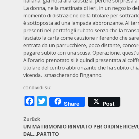
italiana, già nota alla Giustizia, perché sorpresa a 
La donna, nella mattinata di ieri, in un negozio del
momento di distrazione della titolare per sottrarle
è sottoposta ad una lampada abbronzante. Al termi
presenti nel portafogli rubato senza che la tran
lasciato la carta come cauzione riferendo che sar
entrata da un parrucchiere, poco distante, conco
pagare subito con una scusa. Operazione, quest’ul
All’orario prenotato si è quindi presentata al coif
titolare del centro abbronzante che ha subito chiam
vicenda, smascherando l’inganno.
condividi su:
Facebook
Twitter
Share
Post
Beitragsnavigation
Zurück
UN MATRIMONIO RINVIATO PER ORDINE RICE
DAL…PARTITO