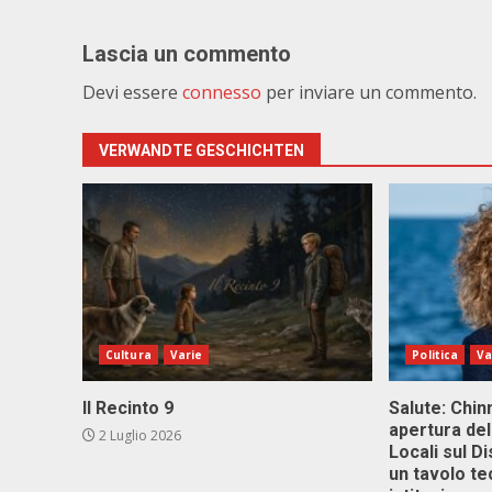
Lascia un commento
Devi essere
connesso
per inviare un commento.
VERWANDTE GESCHICHTEN
Cultura
Varie
Politica
Va
Il Recinto 9
Salute: Chinn
apertura del
2 Luglio 2026
Locali sul D
un tavolo te