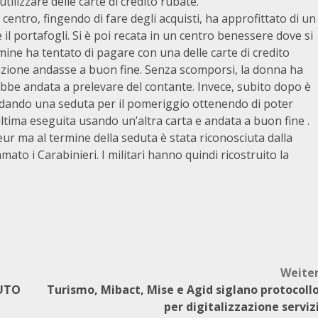
utilizzare delle carte di credito rubate.
 centro, fingendo di fare degli acquisti, ha approfittato di un
 il portafogli. Si è poi recata in un centro benessere dove si
ne ha tentato di pagare con una delle carte di credito
sazione andasse a buon fine. Senza scomporsi, la donna ha
ebbe andata a prelevare del contante. Invece, subito dopo è
rdando una seduta per il pomeriggio ottenendo di poter
tima eseguita usando un’altra carta e andata a buon fine .
feur ma al termine della seduta è stata riconosciuta dalla
ato i Carabinieri. I militari hanno quindi ricostruito la
Weite
VUTO
Turismo, Mibact, Mise e Agid siglano protocoll
per digitalizzazione serviz