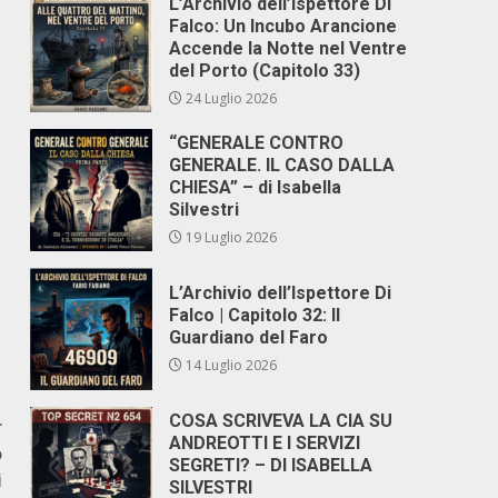
L’Archivio dell’Ispettore Di
Falco: Un Incubo Arancione
Accende la Notte nel Ventre
del Porto (Capitolo 33)
24 Luglio 2026
“GENERALE CONTRO
GENERALE. IL CASO DALLA
CHIESA” – di Isabella
Silvestri
19 Luglio 2026
L’Archivio dell’Ispettore Di
Falco | Capitolo 32: Il
Guardiano del Faro
14 Luglio 2026
COSA SCRIVEVA LA CIA SU
r
ANDREOTTI E I SERVIZI
o
SEGRETI? – DI ISABELLA
i
SILVESTRI