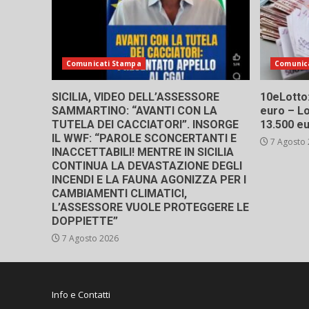
Comunicati Stampa
Comunic
SICILIA, VIDEO DELL’ASSESSORE
10eLotto: 
SAMMARTINO: “AVANTI CON LA
euro – Lo
TUTELA DEI CACCIATORI”. INSORGE
13.500 e
IL WWF: “PAROLE SCONCERTANTI E
7 Agosto
INACCETTABILI! MENTRE IN SICILIA
CONTINUA LA DEVASTAZIONE DEGLI
INCENDI E LA FAUNA AGONIZZA PER I
CAMBIAMENTI CLIMATICI,
L’ASSESSORE VUOLE PROTEGGERE LE
DOPPIETTE”
7 Agosto 2026
Info e Contatti