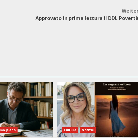
Weite
Approvato in prima lettura il DDL Povert
imo piano
Cultura
Notizie