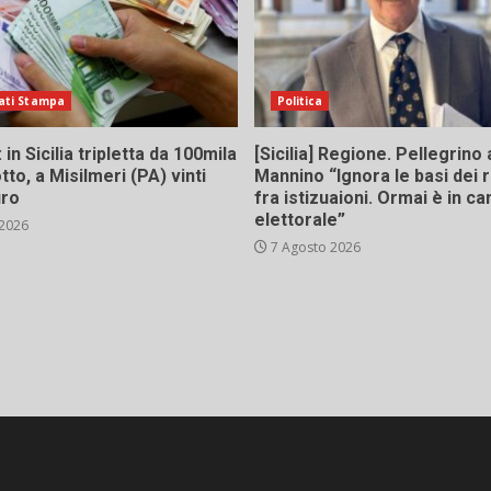
ati Stampa
Politica
in Sicilia tripletta da 100mila
[Sicilia] Regione. Pellegrino 
tto, a Misilmeri (PA) vinti
Mannino “Ignora le basi dei 
uro
fra istizuaioni. Ormai è in 
elettorale”
 2026
7 Agosto 2026