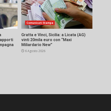
Comunicati Stampa
a
Gratta e Vinci, Sicilia: a Licata (AG)
rapporti
vinti 20mila euro con “Maxi
campagna
Miliardario New”
6 Agosto 2026