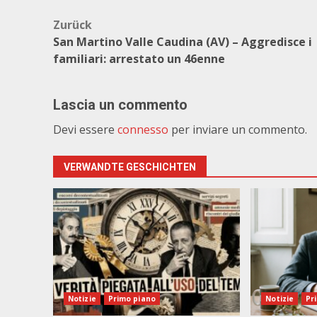
Beitragsnavigation
Zurück
San Martino Valle Caudina (AV) – Aggredisce i
familiari: arrestato un 46enne
Lascia un commento
Devi essere
connesso
per inviare un commento.
VERWANDTE GESCHICHTEN
Notizie
Primo piano
Notizie
Pr