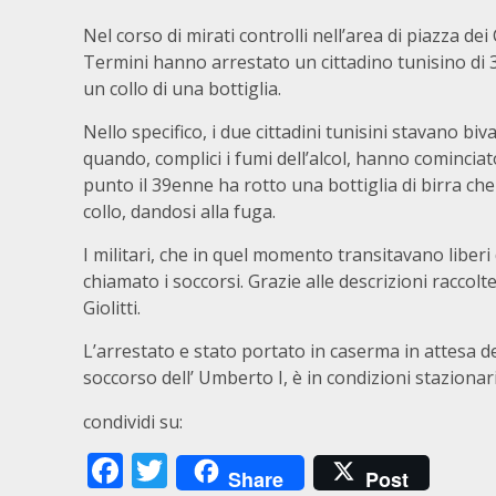
Nel corso di mirati controlli nell’area di piazza de
Termini hanno arrestato un cittadino tunisino di 
un collo di una bottiglia.
Nello specifico, i due cittadini tunisini stavano biv
quando, complici i fumi dell’alcol, hanno cominciato 
punto il 39enne ha rotto una bottiglia di birra ch
collo, dandosi alla fuga.
I militari, che in quel momento transitavano liberi
chiamato i soccorsi. Grazie alle descrizioni raccolt
Giolitti.
L’arrestato e stato portato in caserma in attesa de
soccorso dell’ Umberto I, è in condizioni stazionari
condividi su:
Facebook
Twitter
Share
Post