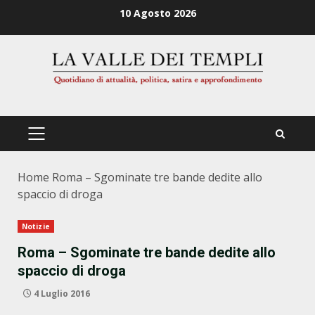
Zum
10 Agosto 2026
Inhalt
springen
PRIMÄRES
MENÜ
Home
Roma – Sgominate tre bande dedite allo
spaccio di droga
Notizie
Roma – Sgominate tre bande dedite allo
spaccio di droga
4 Luglio 2016