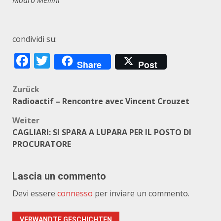
Mauro Mellini
condividi su:
Facebook
Twitter
Share
Post
Beitragsnavigation
Zurück
Radioactif – Rencontre avec Vincent Crouzet
Weiter
CAGLIARI: SI SPARA A LUPARA PER IL POSTO DI
PROCURATORE
Lascia un commento
Devi essere
connesso
per inviare un commento.
VERWANDTE GESCHICHTEN