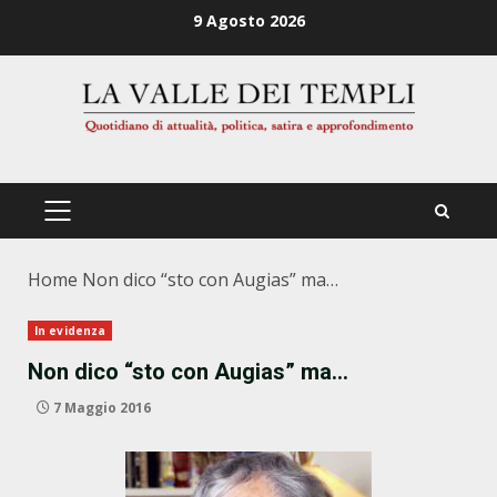
Zum
9 Agosto 2026
Inhalt
springen
PRIMÄRES
MENÜ
Home
Non dico “sto con Augias” ma…
In evidenza
Non dico “sto con Augias” ma…
7 Maggio 2016