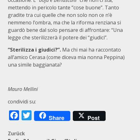
occasione. E “
boja è Berlusconi”
che non ci sta,
mettendo in pericolo tante “cose buone”. Tanto
gradite tra cui quelle che non solo non ce n’è
nemmeno l’ombra, ma che la riforma renziana si
guardò bene dal solo pensare di affrontare: “Una
legge che sterilizzerà il potere dei “giudici”.
“Sterilizza i giudici?”.
Ma chi mai ha raccontato
all’amico Cerasa (come diceva mia nonna Peppina)
una simile baggianata?
Mauro Mellini
condividi su:
Facebook
Twitter
Share
Post
Beitragsnavigation
Zurück