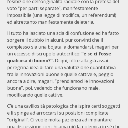
l’esibizione dell’originalità radicale con la pretesa del
voto “per parti separate”, manifestamente
impossibile (una legge di modifica, un referendum!)
ed altrettanto manifestamente deleteria.
Il tutto ha lasciato una scia di confusione ed ha fatto
sorgere il dubbio in alcuni, pur convinti che il
complesso sia una bojata, a domandarsi, magari per
un eccesso di scrupolo autocritico:
“e se ci fosse
qualcosa di buono?”.
Di qui, oltre alla già assai
peregrina idea di fare una valutazione quantitativa
tra le innovazioni buone e quelle cattive e, peggio
ancora a dire, magari, “prendiamoci le innovazioni
buone”, poi, vedendo che funzionano male,
modificando quelle cattive.
C’è una cavillosità patologica che ispira certi soggetti
e li spinge ad arroccarsi su posizioni complicate
“originali”. Ci vuole molta pazienza ad impiantare
una discussione con chi ama più la polemica in sé che