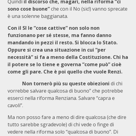
Quindi
il discorso che, magari, nella riforma “ci
sono cose buone”
che con il No (sic!) vanno sprecate
è una solenne baggianata.
Con il SI le “cose cattive” non solo non
funzionano per sé stesse, ma fanno danno
mandando in pezzi il resto. Si blocca lo Stato.
Oppure si crea una situazione in cui “per
necessità” si fa a meno della Costituzione. Chi ha
il potere se lo tiene e governa “come può” cioè
come gli pare. Che è poi quello che vuole Renzi.
Non tornerò più su queste obiezioni
di chi
vorrebbe salvare qualcosa di buono” che potrebbe
esserci nella riforma Renziana. Salvare “capra e
cavoli”.
Ma non posso fare a meno di dire qualcosa (che dire
tutto sarebbe sgradevole) di chi vede o finge di
vedere nella riforma solo “qualcosa di buono”. Di