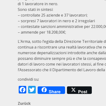
di 1 lavoratore in nero.
Sono stati in sintesi:
– controllate 25 aziende e 37 lavoratori;
– sorpresi 7 lavoratori in nero e 2 irregolari
– contestate sanzioni amministrative per 22.000,0
– ammende per 18.208,00€;
L’Arma, sotto l’egida della Direzione Territoriale
continua a riscontrare una realtà lavorativa che non
numerose depenalizzazioni introdotte anche dalla
possano diminuire sempre più e che la consapevole
datori di lavoro come nei lavoratori stessi, al fin
l’Assessorato che il Dipartimento del Lavoro della 
condividi su:
Facebook
Twitter
Share
Post
Beitragsnavigation
Zurück