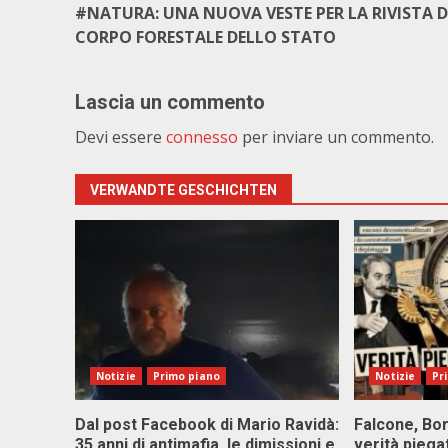
#NATURA: UNA NUOVA VESTE PER LA RIVISTA D
CORPO FORESTALE DELLO STATO
Lascia un commento
Devi essere
connesso
per inviare un commento.
VERWANDTE GESCHICHTEN
Notizie
Primo piano
Notizie
Pr
Dal post Facebook di Mario Ravidà:
Falcone, Bor
35 anni di antimafia, le dimissioni e
verità piega