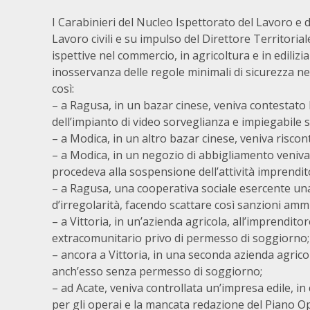
I Carabinieri del Nucleo Ispettorato del Lavoro e 
Lavoro civili e su impulso del Direttore Territoria
ispettive nel commercio, in agricoltura e in ediliz
inosservanza delle regole minimali di sicurezza negl
così:
– a Ragusa, in un bazar cinese, veniva contestato l
dell’impianto di video sorveglianza e impiegabile 
– a Modica, in un altro bazar cinese, veniva riscont
– a Modica, in un negozio di abbigliamento venivan
procedeva alla sospensione dell’attività imprendito
– a Ragusa, una cooperativa sociale esercente una 
d’irregolarità, facendo scattare così sanzioni ammi
– a Vittoria, in un’azienda agricola, all’imprendito
extracomunitario privo di permesso di soggiorno;
– ancora a Vittoria, in una seconda azienda agric
anch’esso senza permesso di soggiorno;
– ad Acate, veniva controllata un’impresa edile, in
per gli operai e la mancata redazione del Piano O