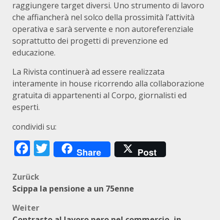
raggiungere target diversi. Uno strumento di lavoro
che affiancherà nel solco della prossimità l’attività
operativa e sarà servente e non autoreferenziale
soprattutto dei progetti di prevenzione ed
educazione.
La Rivista continuerà ad essere realizzata
interamente in house ricorrendo alla collaborazione
gratuita di appartenenti al Corpo, giornalisti ed
esperti.
condividi su:
Facebook
Twitter
Share
Post
Beitragsnavigation
Zurück
Scippa la pensione a un 75enne
Weiter
Contrasto al lavoro nero nel commercio, in