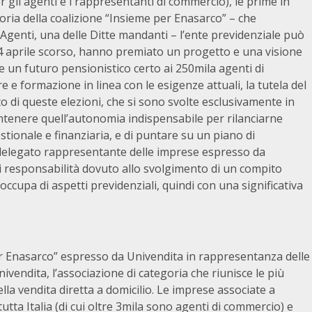
 gli agenti e i rappresentanti di commercio), le prime in
ttoria della coalizione “Insieme per Enasarco” – che
Agenti, una delle Ditte mandanti – l’ente previdenziale può
 14 aprile scorso, hanno premiato un progetto e una visione
e un futuro pensionistico certo ai 250mila agenti di
re e formazione in linea con le esigenze attuali, la tutela del
sito di queste elezioni, che si sono svolte esclusivamente in
ntenere quell’autonomia indispensabile per rilanciarne
 gestionale e finanziaria, e di puntare su un piano di
 delegato rappresentante delle imprese espresso da
i responsabilità dovuto allo svolgimento di un compito
occupa di aspetti previdenziali, quindi con una significativa
per Enasarco” espresso da Univendita in rappresentanza delle
ivendita, l’associazione di categoria che riunisce le più
lla vendita diretta a domicilio. Le imprese associate a
utta Italia (di cui oltre 3mila sono agenti di commercio) e