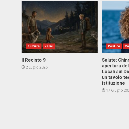
Cultura
Varie
Politica
Va
Il Recinto 9
Salute: Chinn
apertura del
2 Luglio 2026
Locali sul D
un tavolo te
istituzione
17 Giugno 20