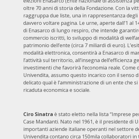
elezioni Enasarco (Ente nazionale di assistenza per
oltre 70 anni di storia della Fondazione. Con la vi
raggruppa due liste, una in rappresentanza degli 
davvero voltare pagina. Le urne, aperte dall’1 al
di Enasarco di lungo respiro, che intende garantir
commercio iscritti, lo sviluppo di modalità di welfa
patrimonio dell’ente (circa 7 miliardi di euro). L’e
modalità elettronica, consentirà a Enasarco di ma
l’attività sul territorio, all’insegna dell’efficienza
investimenti che favorirà l’economia reale. Come
Univendita, assumo questo incarico con il senso d
delicato qual è l’amministrazione di un ente che si 
ricaduta economica e sociale.
Ciro Sinatra
è stato eletto nella lista “Imprese 
Case Mandanti. Nato nel 1961, è il presidente di Un
importanti aziende italiane operanti nel settore de
Univendita contano circa 150mila collaboratori in t