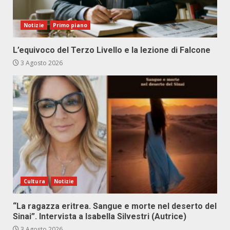
Notizie
Primo piano
L’equivoco del Terzo Livello e la lezione di Falcone
3 Agosto 2026
Cultura
Notizie
“La ragazza eritrea. Sangue e morte nel deserto del
Sinai”. Intervista a Isabella Silvestri (Autrice)
3 Agosto 2026