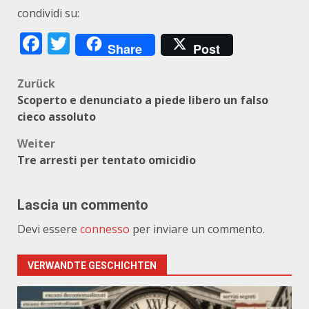
condividi su:
Facebook
Twitter
Share
Post
Beitragsnavigation
Zurück
Scoperto e denunciato a piede libero un falso
cieco assoluto
Weiter
Tre arresti per tentato omicidio
Lascia un commento
Devi essere
connesso
per inviare un commento.
VERWANDTE GESCHICHTEN