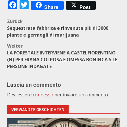
Facebook
Twitter
Share
Post
Beitragsnavigation
Zurück
Sequestrata fabbrica e rinvenute più di 3000
piante e germogli di marijuana
Weiter
LA FORESTALE INTERVIENE A CASTELFIORENTINO
(FI) PER FRANA COLPOSA E OMESSA BONIFICA 5 LE
PERSONE INDAGATE
Lascia un commento
Devi essere
connesso
per inviare un commento.
VERWANDTE GESCHICHTEN