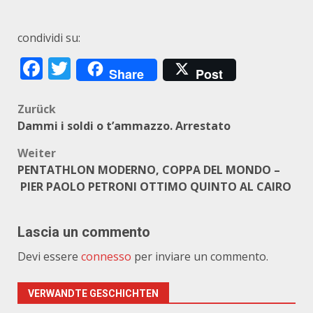
condividi su:
Facebook
Twitter
Share
Post
Beitragsnavigation
Zurück
Dammi i soldi o t’ammazzo. Arrestato
Weiter
PENTATHLON MODERNO, COPPA DEL MONDO –
PIER PAOLO PETRONI OTTIMO QUINTO AL CAIRO
Lascia un commento
Devi essere
connesso
per inviare un commento.
VERWANDTE GESCHICHTEN