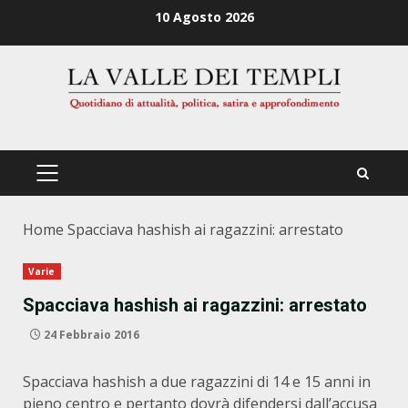
Zum
10 Agosto 2026
Inhalt
springen
PRIMÄRES
MENÜ
Home
Spacciava hashish ai ragazzini: arrestato
Varie
Spacciava hashish ai ragazzini: arrestato
24 Febbraio 2016
Spacciava hashish a due ragazzini di 14 e 15 anni in
pieno centro e pertanto dovrà difendersi dall’accusa