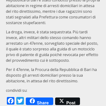
Repubblica di Bari è stato condotto presso la propria
abitazione in regime di arresti domiciliari in attesa
del rito direttissimo, mentre i due ragazzini sono
stati segnalati alla Prefettura come consumatori di
sostanze stupefacenti.
La droga, invece, è stata sequestrata. Più tardi
invece, altri militari dello stesso comando hanno
arrestato un 47enne, sorvegliato speciale del posto,
il quale è stato sorpreso alla guida di un motociclo
privo di patente di guida poiché revocata per effetto
del provvedimento cui è sottoposto.
Per il 47enne, la Procura della Repubblica di Bari ha
disposto gli arresti domiciliari presso la sua
abitazione, in attesa del rito direttissimo.
condividi su:
Facebook
Twitter
Share
Post