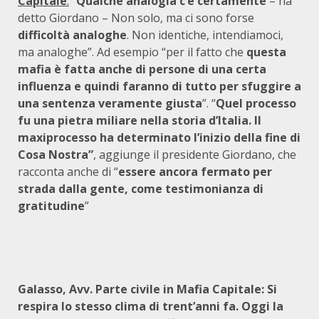
Capitale
:
“
Qualche analogia c’è certamente
– ha
detto Giordano – Non solo, ma ci sono forse
difficoltà analoghe
. Non identiche, intendiamoci,
ma analoghe”. Ad esempio “per il fatto che
questa
mafia è fatta anche di persone di una certa
influenza e quindi faranno di tutto per sfuggire a
una sentenza veramente giusta
”. “
Quel processo
fu una pietra miliare nella storia d’Italia. Il
maxiprocesso ha determinato l’inizio della fine di
Cosa Nostra”
, aggiunge il presidente Giordano, che
racconta anche di “
essere ancora fermato per
strada dalla gente, come testimonianza di
gratitudine
”
Galasso
, Avv. Parte civile in Mafia Capitale: Si
respira lo stesso clima di trent’anni fa. Oggi la