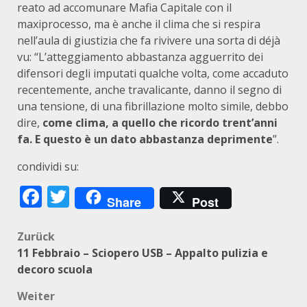
reato ad accomunare Mafia Capitale con il
maxiprocesso, ma è anche il clima che si respira
nell’aula di giustizia che fa rivivere una sorta di déjà
vu: “L’atteggiamento abbastanza agguerrito dei
difensori degli imputati qualche volta, come accaduto
recentemente, anche travalicante, danno il segno di
una tensione, di una fibrillazione molto simile, debbo
dire,
come clima, a quello che ricordo trent’anni
fa. E questo è un dato abbastanza deprimente
”.
condividi su:
Facebook
Twitter
Share
Post
Beitragsnavigation
Zurück
11 Febbraio – Sciopero USB – Appalto pulizia e
decoro scuola
Weiter