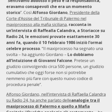
“
Sentivamo addosso il peso e la responsabilità,
eravamo consapevoli che era un momento
storico
”. Così
Alfonso Giordano
,
Presidente della
Corte d’Assise del Tribunale di Palermo nel
maxiprocesso alla mafia siciliana
,
racconta in
un’intervista di Raffealla Calandra, a Storiacce su
Radio 24, le emozioni provate esattamente 30
anni fa, quando il 10 febbraio 1986 iniziò l’ormai
celebre processo
. “Il maxiprocesso ha segnato una
svolta – ha aggiunto Giordano –
Lo dobbiamo
all’intuizione di Giovanni Falcone
. Pretese un
giudizio coinvolgendo circa 500 persone, un giudizio
cumulativo che oggi forse non si potrebbe
nemmeno più fare con questo nuovo codice di
procedura penale”.
Alfonso Giordano, nell’intervista di Raffaella Calandra
su Radio 24, ha anche parlato delle
analogie tra il
maxiprocesso di Palermo e quello a Mafia