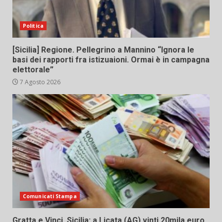
Politica
[Sicilia] Regione. Pellegrino a Mannino “Ignora le
basi dei rapporti fra istizuaioni. Ormai è in campagna
elettorale”
7 Agosto 2026
Comunicati Stampa
Gratta e Vinci, Sicilia: a Licata (AG) vinti 20mila euro