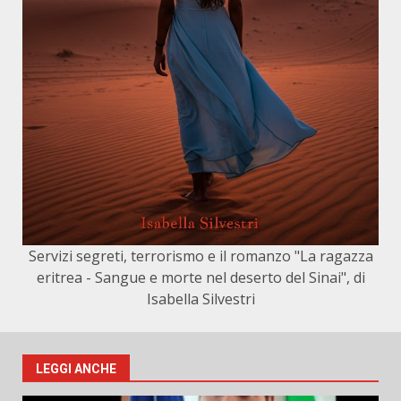
Servizi segreti, terrorismo e il romanzo "La ragazza
eritrea - Sangue e morte nel deserto del Sinai", di
Isabella Silvestri
LEGGI ANCHE