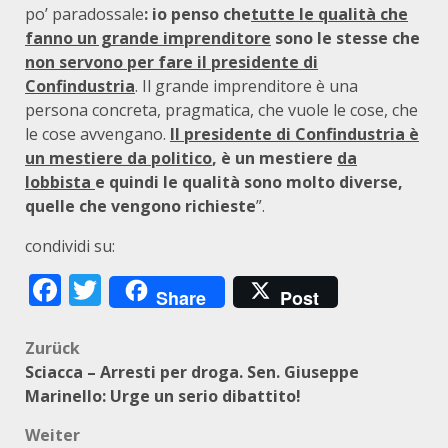
po’ paradossale
: io penso che
tutte le qualità che
fanno un grande imprenditore
sono le stesse che
non servono per fare il presidente di
Confindustria
. Il grande imprenditore è una
persona concreta, pragmatica, che vuole le cose, che
le cose avvengano.
Il presidente di Confindustria è
un mestiere da politico
, è un mestiere
da
lobbista
e quindi le qualità sono molto diverse,
quelle che vengono richieste
”.
condividi su:
Facebook
Twitter
Share
Post
Beitragsnavigation
Zurück
Sciacca – Arresti per droga. Sen. Giuseppe
Marinello: Urge un serio dibattito!
Weiter