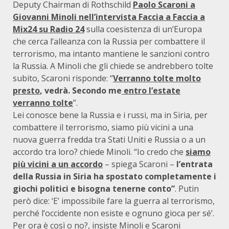
Deputy Chairman di Rothschild
Paolo Scaroni a
Giovanni Minoli nell’intervista Faccia a Faccia a
Mix24 su Radio 24
sulla coesistenza di un’Europa
che cerca l’alleanza con la Russia per combattere il
terrorismo, ma intanto mantiene le sanzioni contro
la Russia. A Minoli che gli chiede se andrebbero tolte
subito, Scaroni risponde: “
Verranno tolte molto
presto
, vedrà. Secondo me
entro l’estate
verranno tolte
”.
Lei conosce bene la Russia e i russi, ma in Siria, per
combattere il terrorismo, siamo più vicini a una
nuova guerra fredda tra Stati Uniti e Russia o a un
accordo tra loro? chiede Minoli. “Io credo che
siamo
più vicini a un accordo
– spiega Scaroni –
l’entrata
della Russia in Siria ha spostato completamente i
giochi politici e bisogna tenerne conto”
. Putin
però dice: ‘E’ impossibile fare la guerra al terrorismo,
perché l’occidente non esiste e ognuno gioca per sé’.
Per ora è così o no?, insiste Minoli e Scaroni