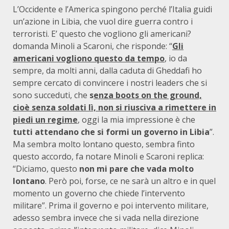
L’Occidente e l’America spingono perché l’Italia guidi
un’azione in Libia, che vuol dire guerra contro i
terroristi. E’ questo che vogliono gli americani?
domanda Minoli a Scaroni, che risponde: “
Gli
americani vogliono questo da tempo
, io da
sempre, da molti anni, dalla caduta di Gheddafi ho
sempre cercato di convincere i nostri leaders che si
sono succeduti, che
s
enza boots on the ground,
cioè senza soldati lì, non si riusciva a rimettere in
piedi un regime
, oggi la mia impressione è che
tutti attendano che si formi un governo in Libia
”.
Ma sembra molto lontano questo, sembra finto
questo accordo, fa notare Minoli e Scaroni replica:
“Diciamo, questo
non mi pare che vada molto
lontano
. Però poi, forse, ce ne sarà un altro e in quel
momento un governo che chiede l’intervento
militare”. Prima il governo e poi intervento militare,
adesso sembra invece che si vada nella direzione