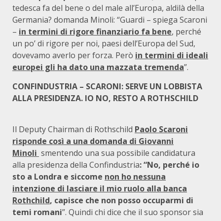
tedesca fa del bene o del male all’Europa, aldilà della
Germania? domanda Minoli: “Guardi – spiega Scaroni
–
in termini di rigore finanziario fa bene
, perché
un po’ di rigore per noi, paesi dell’Europa del Sud,
dovevamo averlo per forza. Però
in termini di ideali
europei gli ha dato una mazzata tremenda
”.
CONFINDUSTRIA –
SCARONI: SERVE UN LOBBISTA
ALLA PRESIDENZA. IO NO, RESTO A ROTHSCHILD
Il Deputy Chairman di Rothschild
Paolo Scaroni
risponde così a una domanda di Giovanni
Minoli
smentendo una sua possibile candidatura
alla presidenza della Confindustria
: “No, perché io
sto a Londra e siccome
non ho nessuna
intenzione di lasciare il mio ruolo alla banca
Rothchild
,
capisce che non posso occuparmi di
temi romani
”. Quindi chi dice che il suo sponsor sia