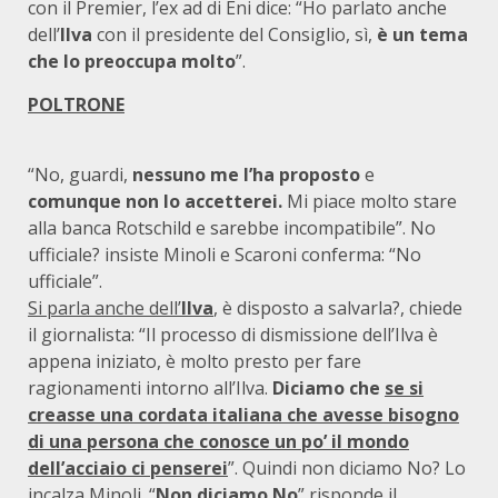
con il Premier, l’ex ad di Eni dice: “Ho parlato anche
dell’
Ilva
con il presidente del Consiglio, sì,
è un tema
che lo preoccupa molto
”.
POLTRONE
“No, guardi,
nessuno me l’ha proposto
e
comunque non lo accetterei.
Mi piace molto stare
alla banca Rotschild e sarebbe incompatibile”. No
ufficiale? insiste Minoli e Scaroni conferma: “No
ufficiale”.
Si parla anche dell’
Ilva
, è disposto a salvarla?, chiede
il giornalista: “Il processo di dismissione dell’Ilva è
appena iniziato, è molto presto per fare
ragionamenti intorno all’Ilva.
Diciamo che
se si
creasse una cordata italiana che avesse bisogno
di una persona che conosce un po’ il mondo
dell’acciaio ci penserei
”. Quindi non diciamo No? Lo
incalza Minoli. “
Non diciamo No
” risponde il