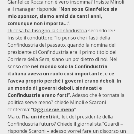
Gianfelice Rocca non è vero insomma? Insiste Minoli
e il manager risponde: “
Non so se Gianfelice sia
mio sponsor, siamo amici da tanti anni,
comunque non importa…
”.
Di cosa ha bisogno la Confindustria
secondo lei?
Insiste il conduttore: “Io penso che i fasti della
Confindustria del passato, quando la nomina del
presidente di Confindustria era il primo titolo del
Corriere della Sera, siano un po’ dietro di noi. Nel
senso che
nel mondo solo la Confindustria
italiana aveva un ruolo così importante
, e
ce
l’aveva proprio perché i governi erano deboli
.
In
un mondo di governi deboli, sindacati e
Confindustria erano forti
”. Adesso che è tornata la
politica serve meno? chiede Minoli e Scaroni
conferma: “
Oggi serve meno
”.
Ma ce l’ha
un identikit
, lei,
del presidente della
Confindustria futuro
? Chiede il giornalista.“Guardi –
risponde Scaroni – adesso vorrei fare un discorso un