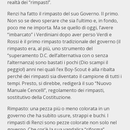
realtà dei “rimpasti”.
Renzi ha fatto il rimpasto del suo Governo. Il primo.
Non so se devo sperare che sia l’ultimo e, in fondo,
poco me ne importa. Ma se quello di oggi, l’avere
“imbarcato” i Verdiniani dopo aver perso Verdi e
Rossi è il primo rimpasto tradizionale del governo (il
rimpasto era, al più, uno strumento del
“superamento D.C. dell’alternativa con o senza
l’alternanza) sono bastati i pochi (Dio scampi il
peggio!) anni nei quali l’ex Boy-Scout è alla ribalta
perché dei rimpasti sia diventato il campione di tutti i
tempi. Presto, si direbbe, redigerà il suo “Nuovo
Manuale Cencelli”, regolamento dei rimpasti,
sostitutivo della Costituzione.
Rimpasto: una pezza più o meno colorata in un
governo che ha subìto usure, strappi e buchi. I
rimpasti di Renzi sono pezze colorate non solo nel
governo. Che cos’è la sua vandalica “riforma”