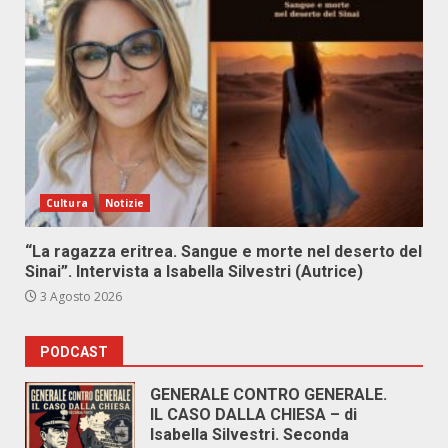
Cultura
Notizie
“La ragazza eritrea. Sangue e morte nel deserto del
Sinai”. Intervista a Isabella Silvestri (Autrice)
3 Agosto 2026
PODCAST
GENERALE CONTRO GENERALE.
IL CASO DALLA CHIESA – di
Isabella Silvestri. Seconda