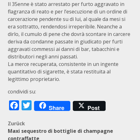
Il 35enne è stato arrestato per furto aggravato in
flagranza di reato e per l’esecuzione di un ordine di
carcerazione pendente su di lui, al quale da mesi si
era sottratto, rendendosi irreperibile. Neanche a
dirlo, il cumulo di pene che dovrà scontare in carcere
deriva da condanne passate in giudicato per furti
aggravati commessi ai danni di bar, tabacchini e
distributori negli anni passati.
La merce recuperata, consistente in un ingente
quantitativo di sigarette, è stata restituita al
legittimo proprietario.
condividi su:
Facebook
Twitter
Share
Post
Beitragsnavigation
Zurück
Maxi sequestro di bottiglie di champagne
contraffatte