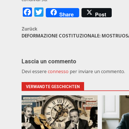
Facebook
Twitter
Share
Post
Beitragsnavigation
Zurück
DEFORMAZIONE COSTITUZIONALE: MOSTRUOS
Lascia un commento
Devi essere
connesso
per inviare un commento.
VERWANDTE GESCHICHTEN