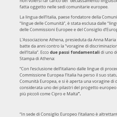
non volersi far carico del “declassamento linguistico”
fatta oggetto nelle sedi comunitarie europee.
La lingua dell’Italia, paese fondatore della Comuni
“lingue delle Comunità”, è stata esclusa dalle “lin
delle Commissioni Europee e del Consiglio d’Euro
L’Associazione Athena, presieduta da Anna Mari
batte da anni contro la “voragine di discriminazion
dell’Italia”. Ecco
due passi fondamentali
di uno d
Stampa di Athena:
“Con l’esclusione dell’italiano dalle lingue di proce
Commissione Europea l’Italia ha perso il suo sta
Comunità Europea, e si è aperta una voragine di d
considerata uno dei pilastri del progetto europeo 
più piccoli come Cipro e Malta
”.
“In sede di Consiglio Europeo l’italiano è altrett