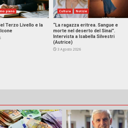
imo piano
Cultura
Notizie
el Terzo Livello e la
“La ragazza eritrea. Sangue e
alcone
morte nel deserto del Sinai”.
Intervista a Isabella Silvestri
6
(Autrice)
3 Agosto 2026