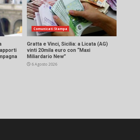
Comunicati Stampa
a
Gratta e Vinci, Sicilia: a Licata (AG)
rapporti
vinti 20mila euro con “Maxi
campagna
Miliardario New”
6 Agosto 2026