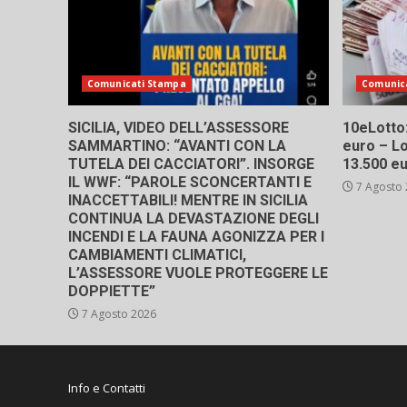
Comunicati Stampa
Comunic
SICILIA, VIDEO DELL’ASSESSORE
10eLotto: 
SAMMARTINO: “AVANTI CON LA
euro – Lo
TUTELA DEI CACCIATORI”. INSORGE
13.500 e
IL WWF: “PAROLE SCONCERTANTI E
7 Agosto
INACCETTABILI! MENTRE IN SICILIA
CONTINUA LA DEVASTAZIONE DEGLI
INCENDI E LA FAUNA AGONIZZA PER I
CAMBIAMENTI CLIMATICI,
L’ASSESSORE VUOLE PROTEGGERE LE
DOPPIETTE”
7 Agosto 2026
Info e Contatti