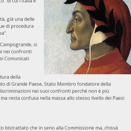
 di cui l’Italia è
tà, già una delle
gue di procedura
pa”.
a Campogrande, si
i nei confronti
ei Comunicati
dura della
tuto di Grande Paese, Stato Membro fondatore della
iscriminazioni nei suoi confronti perché non è più
ma resta confusa nella massa allo stesso livello dei Paesi
anto bistrattato che in seno alla Commissione ma, chissà