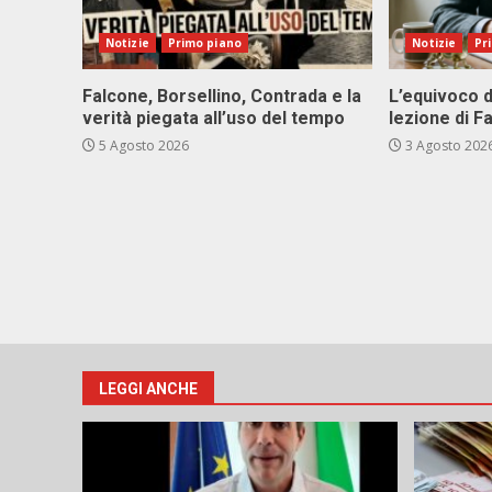
Notizie
Primo piano
Notizie
Pr
Falcone, Borsellino, Contrada e la
L’equivoco d
verità piegata all’uso del tempo
lezione di F
5 Agosto 2026
3 Agosto 202
LEGGI ANCHE