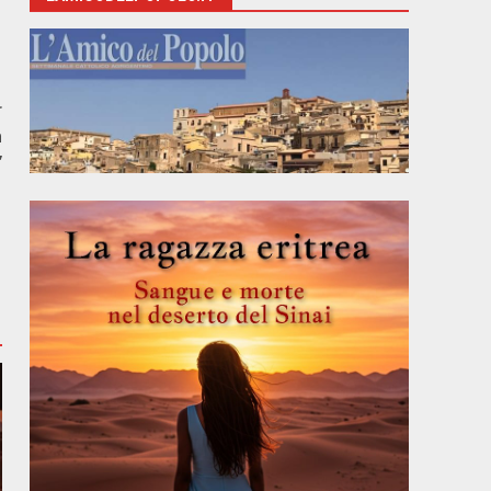
r
a
”