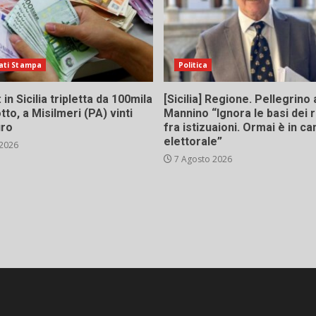
ati Stampa
Politica
in Sicilia tripletta da 100mila
[Sicilia] Regione. Pellegrino 
tto, a Misilmeri (PA) vinti
Mannino “Ignora le basi dei 
uro
fra istizuaioni. Ormai è in 
elettorale”
 2026
7 Agosto 2026