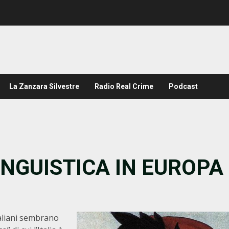
La Zanzara Silvestre
Radio Real Crime
Podcast
NGUISTICA IN EUROPA
liani sembrano