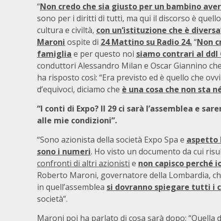
“
Non credo che sia giusto per un bambino ave
sono per i diritti di tutti, ma qui il discorso è quell
cultura e civiltà,
con un’istituzione che è diversa
Maroni
ospite di
24 Mattino su Radio 24.
“
Non c
famiglia
e per questo noi
siamo contrari al ddl
conduttori Alessandro Milan e Oscar Giannino ch
ha risposto così: “Era previsto ed è quello che ov
d’equivoci, diciamo che
è una cosa che non sta né 
“I conti di Expo? Il 29 ci sarà l’assemblea e s
alle mie condizioni”.
“Sono azionista della società Expo Spa e
aspetto 
sono i numeri
. Ho visto un documento da cui risu
confronti di altri azionisti
e
non capisco perché io 
Roberto Maroni, governatore della Lombardia, che
in quell’assemblea
si dovranno spiegare tutti i c
società”.
Maroni poi ha parlato di cosa sarà dopo: “Quella di 