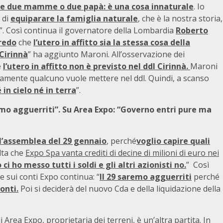
re due mamme o due papà: è una cosa innaturale
. Io
o di
equiparare la famiglia naturale
, che è la nostra storia,
”. Così continua il governatore della Lombardia
Roberto
redo
che
l’utero in affitto sia la stessa cosa della
 Cirinnà
” ha aggiunto Maroni. All’osservazione dei
e
l’utero in affitto non è previsto nel ddl Cirinnà.
Maroni
viamente qualcuno vuole mettere nel ddl. Quindi, a scanso
in cielo né in terra
”.
aremo agguerriti”. Su Area Expo: “Governo entri pure ma
l’assemblea del 29 gennaio
, perché
voglio capire quali
lta che
Expo Spa vanta crediti di decine di milioni di euro nei
ci ho messo tutti i soldi e gli altri azionisti no.
” Così
 sui conti Expo continua: “
Il 29 saremo agguerriti
perché
onti.
Poi si deciderà del nuovo Cda e della liquidazione della
Area Expo, proprietaria dei terreni, è un’altra partita. In