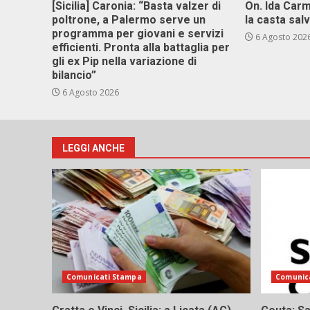
[Sicilia] Caronia: “Basta valzer di
On. Ida Carm
poltrone, a Palermo serve un
la casta sal
programma per giovani e servizi
6 Agosto 202
efficienti. Pronta alla battaglia per
gli ex Pip nella variazione di
bilancio”
6 Agosto 2026
LEGGI ANCHE
Comunicati Stampa
Comunic