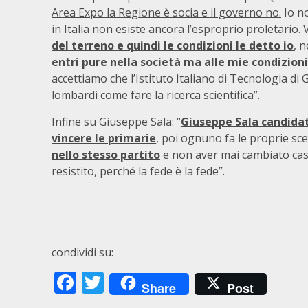
Area Expo la Regione è socia e il governo no.
Io n
in Italia non esiste ancora l’esproprio proletario. 
del terreno e quindi le condizioni le detto io
, 
entri pure nella società ma alle mie condizioni
accettiamo che l’Istituto Italiano di Tecnologia di G
lombardi come fare la ricerca scientifica”.
Infine su Giuseppe Sala: “
Giuseppe Sala candidato
vincere le primarie
, poi ognuno fa le proprie sce
nello stesso partito
e non aver mai cambiato casa
resistito, perché la fede è la fede”.
condividi su:
Facebook
Twitter
Share
Post