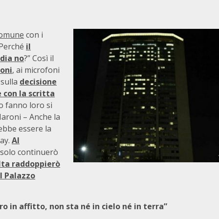
 Comune
con i
 Perché
il
dia no
?” Così il
oni
, ai microfoni
sulla
decisione
 con la scritta
lo fanno loro si
Maroni – Anche la
ebbe essere la
Day.
Al
solo continuerò
lta raddoppierò
il Palazzo
 in affitto, non sta né in cielo né in terra”