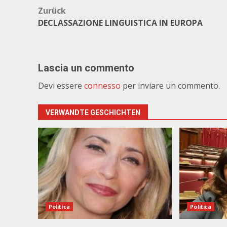
Beitragsnavigation
Zurück
DECLASSAZIONE LINGUISTICA IN EUROPA
Lascia un commento
Devi essere
connesso
per inviare un commento.
VERWANDTE GESCHICHTEN
Politica
Politica