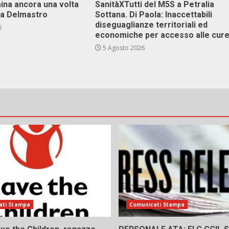
ina ancora una volta
SanitàXTutti del M5S a Petralia
va Delmastro
Sottana. Di Paola: Inaccettabili
diseguaglianze territoriali ed
6
economiche per accesso alle cur
5 Agosto 2026
ati Stampa
Comunicati Stampa