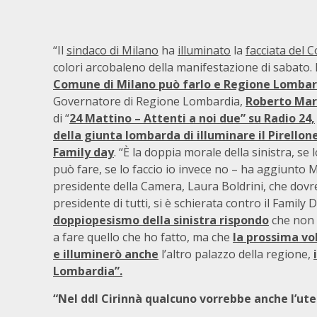
“Il
sindaco di Milano
ha
illuminato
la
facciata del
colori arcobaleno della manifestazione di sabato.
Comune di Milano può farlo e Regione Lombar
Governatore di Regione Lombardia,
Roberto Mar
di “
24 Mattino – Attenti a noi due” su Radio 24,
della giunta lombarda di illuminare il Pirellone
Family day
. “È la doppia morale della sinistra, se 
può fare, se lo faccio io invece no – ha aggiunto 
presidente della Camera, Laura Boldrini, che dovr
presidente di tutti, si è schierata contro il Family 
doppiopesismo della sinistra rispondo
che non 
a fare quello che ho fatto, ma che
la prossima vo
e illuminerò anche
l’altro palazzo della regione,
Lombardia”.
“Nel ddl Cirinnà qualcuno vorrebbe anche l’utero