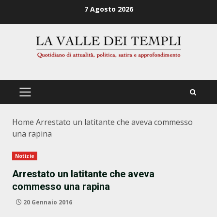
Zum
7 Agosto 2026
Inhalt
springen
PRIMÄRES
MENÜ
Home
Arrestato un latitante che aveva commesso
una rapina
Notizie
Arrestato un latitante che aveva
commesso una rapina
20 Gennaio 2016