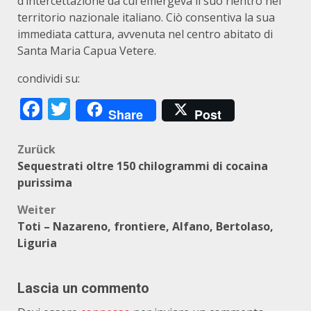
d’intercettazione da cui emergeva il suo rientro nel
territorio nazionale italiano. Ciò consentiva la sua
immediata cattura, avvenuta nel centro abitato di
Santa Maria Capua Vetere.
condividi su:
Facebook
Twitter
Share
Post
Beitragsnavigation
Zurück
Sequestrati oltre 150 chilogrammi di cocaina
purissima
Weiter
Toti – Nazareno, frontiere, Alfano, Bertolaso,
Liguria
Lascia un commento