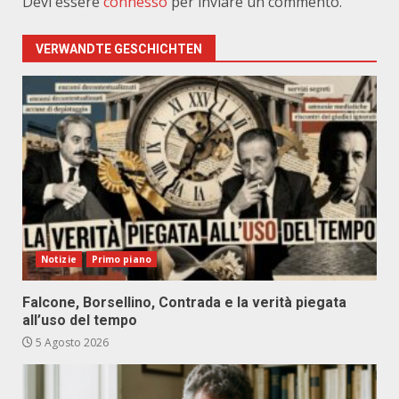
Devi essere
connesso
per inviare un commento.
VERWANDTE GESCHICHTEN
Notizie
Primo piano
Falcone, Borsellino, Contrada e la verità piegata
all’uso del tempo
5 Agosto 2026