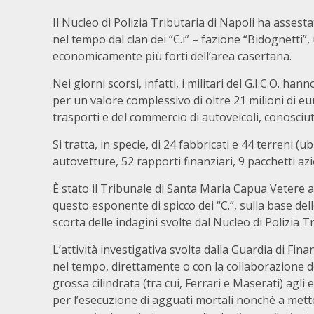
Il Nucleo di Polizia Tributaria di Napoli ha assest
nel tempo dal clan dei “C.i” – fazione “Bidognetti”,
economicamente più forti dell’area casertana.
Nei giorni scorsi, infatti, i militari del G.I.C.O. ha
per un valore complessivo di oltre 21 milioni di eur
trasporti e del commercio di autoveicoli, conosciut
Si tratta, in specie, di 24 fabbricati e 44 terreni (
autovetture, 52 rapporti finanziari, 9 pacchetti azi
È stato il Tribunale di Santa Maria Capua Vetere a
questo esponente di spicco dei “C.”, sulla base delle
scorta delle indagini svolte dal Nucleo di Polizia 
L’attività investigativa svolta dalla Guardia di Fin
nel tempo, direttamente o con la collaborazione de
grossa cilindrata (tra cui, Ferrari e Maserati) agli
per l’esecuzione di agguati mortali nonchè a mette