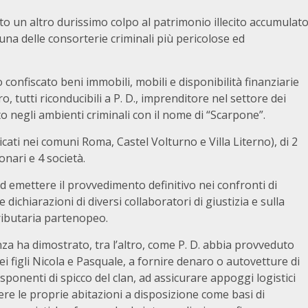
ato un altro durissimo colpo al patrimonio illecito accumulat
 una delle consorterie criminali più pericolose ed
nno confiscato beni immobili, mobili e disponibilità finanziarie
o, tutti riconducibili a P. D., imprenditore nel settore dei
o negli ambienti criminali con il nome di “Scarpone”.
ubicati nei comuni Roma, Castel Volturno e Villa Literno), di 2
onari e 4 società.
d emettere il provvedimento definitivo nei confronti di
 dichiarazioni di diversi collaboratori di giustizia e sulla
Tributaria partenopeo.
anza ha dimostrato, tra l’altro, come P. D. abbia provveduto
i figli Nicola e Pasquale, a fornire denaro o autovetture di
 esponenti di spicco del clan, ad assicurare appoggi logistici
re le proprie abitazioni a disposizione come basi di