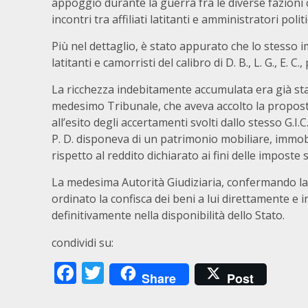
appoggio durante la guerra fra le diverse fazioni
incontri tra affiliati latitanti e amministratori politic
Più nel dettaglio, è stato appurato che lo stesso 
latitanti e camorristi del calibro di D. B., L. G., E. C.
La ricchezza indebitamente accumulata era già sta
medesimo Tribunale, che aveva accolto la proposta
all’esito degli accertamenti svolti dallo stesso G.I
P. D. disponeva di un patrimonio mobiliare, immob
rispetto al reddito dichiarato ai fini delle imposte s
La medesima Autorità Giudiziaria, confermando la 
ordinato la confisca dei beni a lui direttamente e 
definitivamente nella disponibilità dello Stato.
condividi su:
Facebook
Twitter
Share
Post