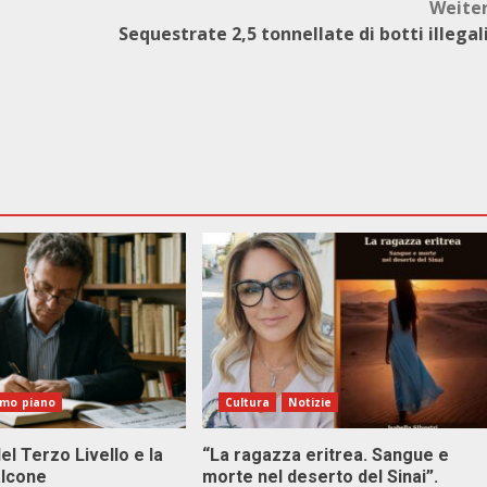
Weite
Sequestrate 2,5 tonnellate di botti illegal
imo piano
Cultura
Notizie
el Terzo Livello e la
“La ragazza eritrea. Sangue e
alcone
morte nel deserto del Sinai”.