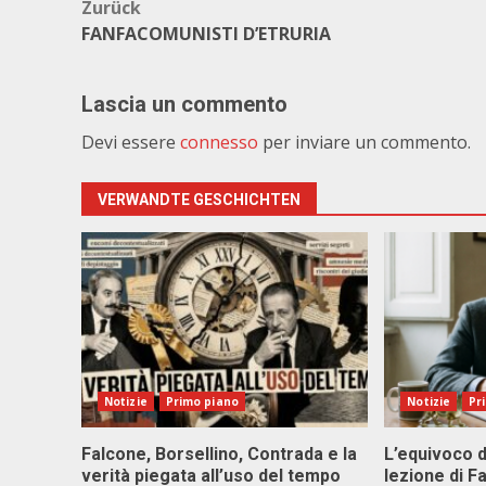
Beitragsnavigation
Zurück
FANFACOMUNISTI D’ETRURIA
Lascia un commento
Devi essere
connesso
per inviare un commento.
VERWANDTE GESCHICHTEN
Notizie
Primo piano
Notizie
Pr
Falcone, Borsellino, Contrada e la
L’equivoco d
verità piegata all’uso del tempo
lezione di F