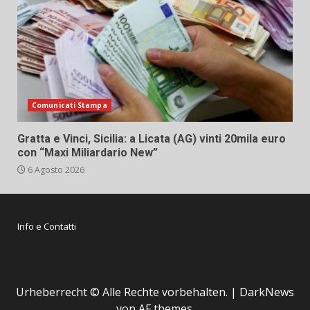
Comunicati Stampa
Gratta e Vinci, Sicilia: a Licata (AG) vinti 20mila euro
con “Maxi Miliardario New”
6 Agosto 2026
Info e Contatti
Urheberrecht © Alle Rechte vorbehalten.
|
DarkNews
von AF themes.