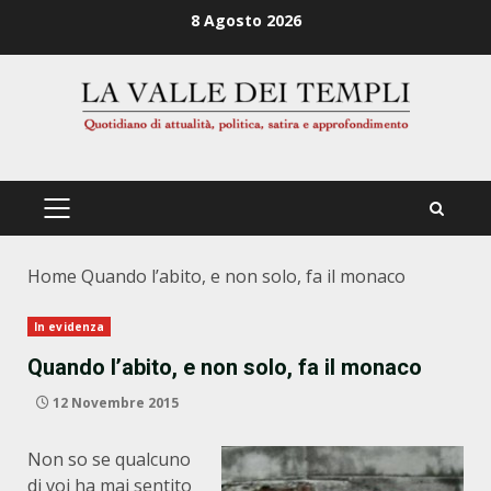
Zum
8 Agosto 2026
Inhalt
springen
PRIMÄRES
MENÜ
Home
Quando l’abito, e non solo, fa il monaco
In evidenza
Quando l’abito, e non solo, fa il monaco
12 Novembre 2015
Non so se qualcuno
di voi ha mai sentito