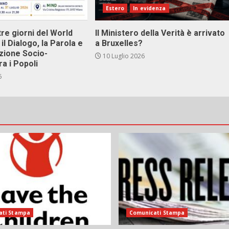
Estero
In evidenza
tre giorni del World
Il Ministero della Verità è arrivato
il Dialogo, la Parola e
a Bruxelles?
zione Socio-
10 Luglio 2026
ra i Popoli
6
ati Stampa
Comunicati Stampa