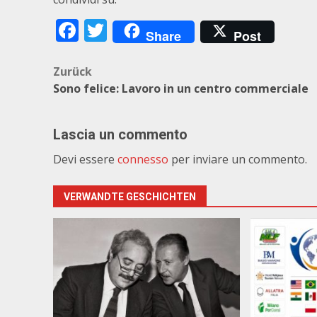
Facebook
Twitter
Share
Post
Beitragsnavigation
Zurück
Sono felice: Lavoro in un centro commerciale
Lascia un commento
Devi essere
connesso
per inviare un commento.
VERWANDTE GESCHICHTEN