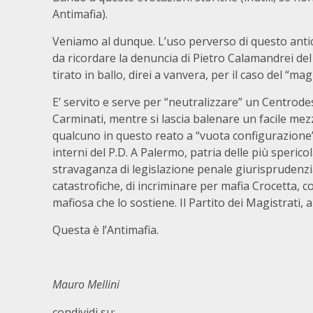
Antimafia).
Veniamo al dunque. L’uso perverso di questo antici
da ricordare la denuncia di Pietro Calamandrei de
tirato in ballo, direi a vanvera, per il caso del “m
E’ servito e serve per “neutralizzare” un Centrodest
Carminati, mentre si lascia balenare un facile me
qualcuno in questo reato a “vuota configurazione”)
interni del P.D. A Palermo, patria delle più spericol
stravaganza di legislazione penale giurisprudenzia
catastrofiche, di incriminare per mafia Crocetta, c
mafiosa che lo sostiene. Il Partito dei Magistrati, a
Questa è l’Antimafia.
Mauro Mellini
condividi su: