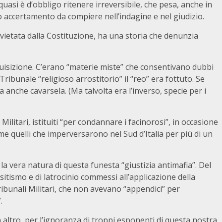
 quasi è d’obbligo ritenere irreversibile, che pesa, anche in
tro accertamento da compiere nell’indagine e nel giudizio.
 vietata dalla Costituzione, ha una storia che denunzia
quisizione. C’erano “materie miste” che consentivano dubbi
ribunale “religioso arrostitorio” il “reo” era fottuto. Se
 anche cavarsela. (Ma talvolta era l’inverso, specie per i
Militari, istituiti “per condannare i facinorosi”, in occasione
me quelli che imperversarono nel Sud d’Italia per più di un
 la vera natura di questa funesta “giustizia antimafia”. Del
itismo e di latrocinio commessi all’applicazione della
ribunali Militari, che non avevano “appendici” per
.
 altro, per l’ignoranza di troppi esponenti di questa nostra