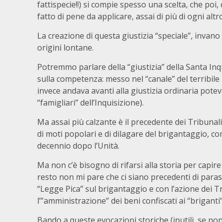
fattispecie!!) si compie spesso una scelta, che poi,
fatto di pene da applicare, assai di più di ogni al
La creazione di questa giustizia “speciale”, invano
origini lontane.
Potremmo parlare della “giustizia” della Santa In
sulla competenza: messo nel “canale” del terribile T
invece andava avanti alla giustizia ordinaria poteva
“famigliari” dell’Inquisizione).
Ma assai più calzante è il precedente dei Tribunali 
di moti popolari e di dilagare del brigantaggio, co
decennio dopo l’Unità.
Ma non c’è bisogno di rifarsi alla storia per capire
resto non mi pare che ci siano precedenti di parass
“Legge Pica” sul brigantaggio e con l’azione dei T
l’”amministrazione” dei beni confiscati ai “briganti”
Bando a queste evocazioni storiche (inutili, se non