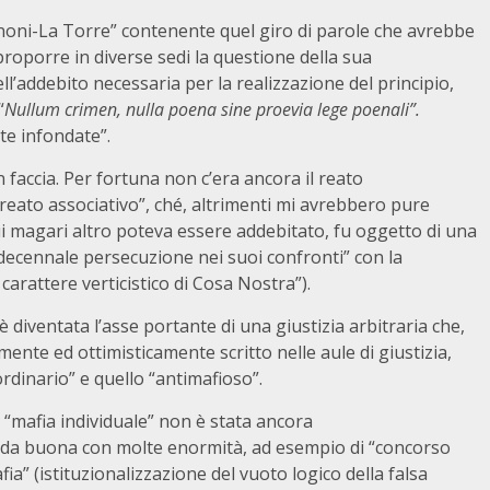
gnoni-La Torre” contenente quel giro di parole che avrebbe
 proporre in diverse sedi la questione della sua
ell’addebito necessaria per la realizzazione del principio,
“
Nullum crimen, nulla poena sine proevia lege poenali”.
te infondate”.
n faccia. Per fortuna non c’era ancora il reato
“reato associativo”, ché, altrimenti mi avrebbero pure
i magari altro poteva essere addebitato, fu oggetto di una
 decennale persecuzione nei suoi confronti” con la
arattere verticistico di Cosa Nostra”).
 diventata l’asse portante di una giustizia arbitraria che,
ente ed ottimisticamente scritto nelle aule di giustizia,
“ordinario” e quello “antimafioso”.
 “mafia individuale” non è stata ancora
trada buona con molte enormità, ad esempio di “concorso
ia” (istituzionalizzazione del vuoto logico della falsa