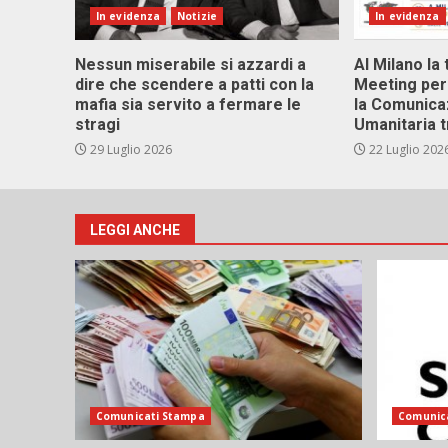
In evidenza
Notizie
In evidenza
Nessun miserabile si azzardi a
Al Milano la 
dire che scendere a patti con la
Meeting per 
mafia sia servito a fermare le
la Comunica
stragi
Umanitaria t
29 Luglio 2026
22 Luglio 202
LEGGI ANCHE
Comunicati Stampa
Comunic