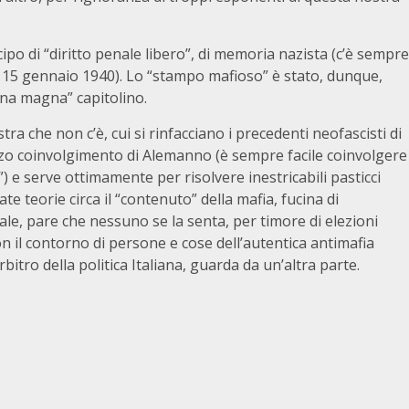
po di “diritto penale libero”, di memoria nazista (c’è sempre
l 15 gennaio 1940). Lo “stampo mafioso” è stato, dunque,
agna magna” capitolino.
ra che non c’è, cui si rinfacciano i precedenti neofascisti di
zzo coinvolgimento di Alemanno (è sempre facile coinvolgere
 e serve ottimamente per risolvere inestricabili pasticci
ate teorie circa il “contenuto” della mafia, fucina di
le, pare che nessuno se la senta, per timore di elezioni
on il contorno di persone e cose dell’autentica antimafia
rbitro della politica Italiana, guarda da un’altra parte.