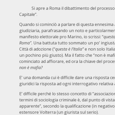
Si apre a Roma il dibattimento del processo c
Capitale”.
Quando si cominciò a parlare di questa ennesima
giudiziaria, parafrasando un noto e particolarmen
manifesto elettorale pro Marino, io scrissi: “
questa
Roma”.
Una battuta tutto sommato un po’ ingiusta
Città di adozione (“
questa è l’Italia”
e non solo Itali
un pochino più giusto). Ma il fatto che “non è mafi
cominciato ad affiorare, ed ora la chiave del proce
non è mafia?
E’ una domanda cui è difficile dare una risposta cer
giuridici la risposta ad ogni interrogativo relativ
E’ difficile perché lo stesso concetto di “associaz
termini di sociologia criminale è, dal punto di vist
apparente”, secondo la qualificazione (in negativo)
estensore Volterra (un giurista sul serio).