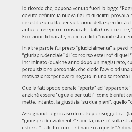
Io ricordo che, appena venuta fuori la legge “Ro
dovuto definire la nuova figura di delitti, provai a
incostituzionalità per violazione della specificità d
antico e recepito e consacrato dalla Costituzione, 
Eccezioni dichiarate, manco a dirlo “manifestamen
In altre parole fui preso “giudizialmente” a pesci i
“giurisprudenziale” di “concorso esterno” di quel 
incriminato (qualche anno dopo un magistrato, cu
perquisizione personale, che diede l’avvio ad una
motivazione: “per avere negato in una sentenza il c
Quella fattispecie penale “aperta” ed “apparente” è
anziché essere “uguale per tutti”, come è enfaticam
mette, intanto, la giustizia “su due piani”, quello 
Assegnando ogni caso di reato plurisoggettivo (la
“giurisprudenzialmente” sancita, ma si è sulla s
esterno”) alle Procure ordinarie o a quelle “Antimaf