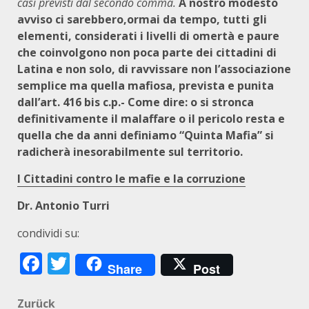
casi previsti dal secondo comma.
A nostro modesto
avviso ci sarebbero,ormai da tempo, tutti gli
elementi, considerati i livelli di omertà e paure
che coinvolgono non poca parte dei cittadini di
Latina e non solo, di ravvissare non l’associazione
semplice ma quella mafiosa, prevista e punita
dall’art. 416 bis c.p.- Come dire: o si stronca
definitivamente il malaffare o il pericolo resta
e
quella che da anni definiamo “Quinta Mafia” si
radicherà inesorabilmente sul territorio.
I Cittadini contro le mafie e la corruzione
Dr. Antonio Turri
condividi su:
Facebook
Twitter
Share
Post
Beitragsnavigation
Zurück