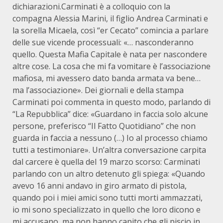
dichiarazioni.Carminati è a colloquio con la
compagna Alessia Marini, il figlio Andrea Carminati e
la sorella Micaela, così “er Cecato” comincia a parlare
delle sue vicende processuali: «… nasconderanno
quello. Questa Mafia Capitale è nata per nascondere
altre cose. La cosa che mi fa vomitare è l’associazione
mafiosa, mi avessero dato banda armata va bene…
ma l’associazione». Dei giornali e della stampa
Carminati poi commenta in questo modo, parlando di
“La Repubblica” dice: «Guardano in faccia solo alcune
persone, preferisco “Il Fatto Quotidiano” che non
guarda in faccia a nessuno (…) Io al processo chiamo
tutti a testimoniare». Un’altra conversazione carpita
dal carcere è quella del 19 marzo scorso: Carminati
parlando con un altro detenuto gli spiega: «Quando
avevo 16 anni andavo in giro armato di pistola,
quando poi i miei amici sono tutti morti ammazzati,
io mi sono specializzato in quello che loro dicono e
mi accusano, ma non hanno capito che gli piscio in