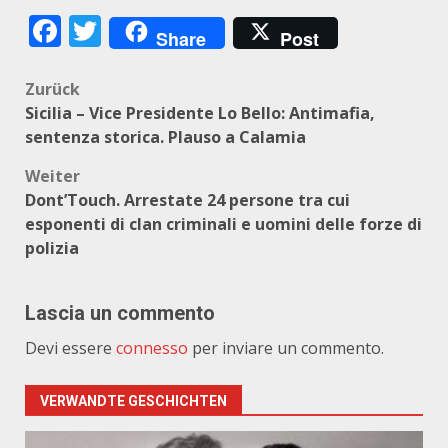
Facebook
Twitter
Share
Post
Beitragsnavigation
Zurück
Sicilia – Vice Presidente Lo Bello: Antimafia,
sentenza storica. Plauso a Calamia
Weiter
Dont’Touch. Arrestate 24 persone tra cui
esponenti di clan criminali e uomini delle forze di
polizia
Lascia un commento
Devi essere
connesso
per inviare un commento.
VERWANDTE GESCHICHTEN