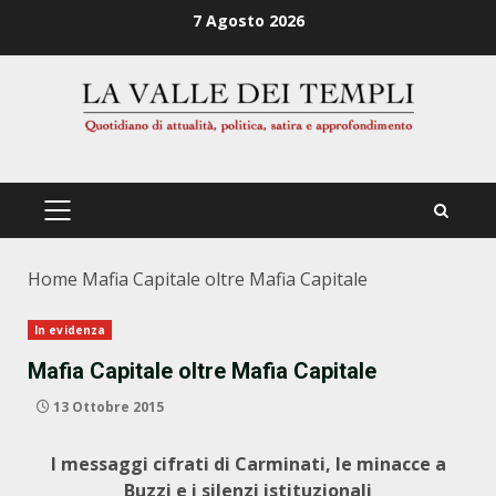
Zum
7 Agosto 2026
Inhalt
springen
PRIMÄRES
MENÜ
Home
Mafia Capitale oltre Mafia Capitale
In evidenza
Mafia Capitale oltre Mafia Capitale
13 Ottobre 2015
I messaggi cifrati di Carminati, le minacce a
Buzzi e i silenzi istituzionali