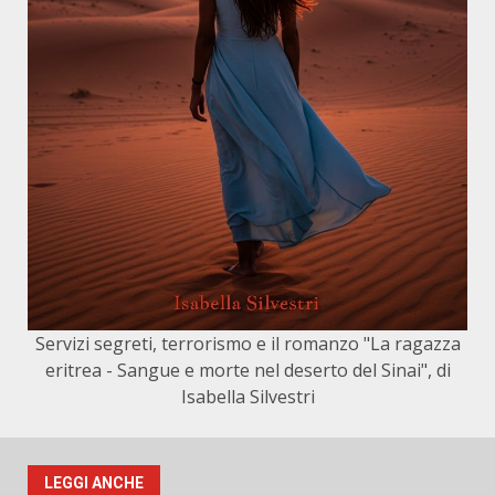
Servizi segreti, terrorismo e il romanzo "La ragazza
eritrea - Sangue e morte nel deserto del Sinai", di
Isabella Silvestri
LEGGI ANCHE