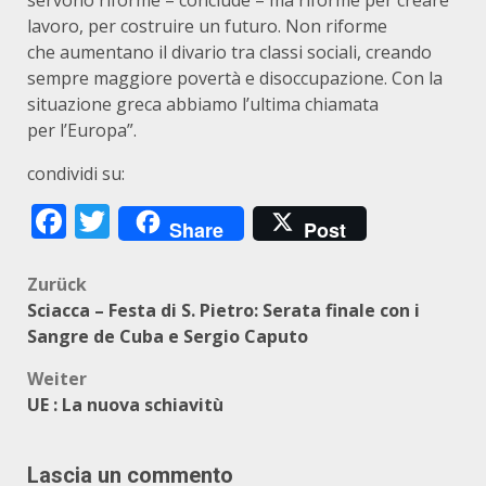
servono riforme – conclude – ma riforme per creare
lavoro, per costruire un futuro. Non riforme
che aumentano il divario tra classi sociali, creando
sempre maggiore povertà e disoccupazione. Con la
situazione greca abbiamo l’ultima chiamata
per l’Europa”.
condividi su:
Facebook
Twitter
Share
Post
Beitragsnavigation
Zurück
Sciacca – Festa di S. Pietro: Serata finale con i
Sangre de Cuba e Sergio Caputo
Weiter
UE : La nuova schiavitù
Lascia un commento