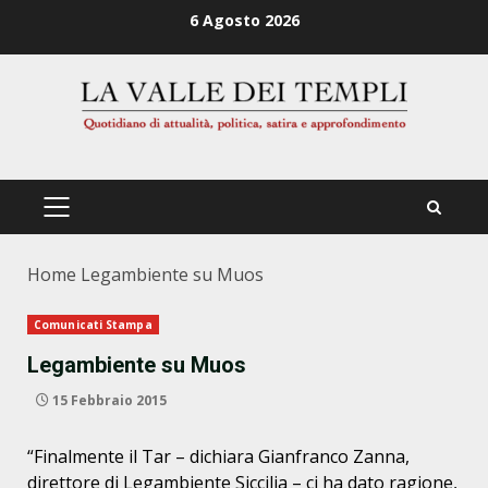
Zum
6 Agosto 2026
Inhalt
springen
PRIMÄRES
MENÜ
Home
Legambiente su Muos
Comunicati Stampa
Legambiente su Muos
15 Febbraio 2015
“Finalmente il Tar – dichiara Gianfranco Zanna,
direttore di Legambiente Siccilia – ci ha dato ragione,