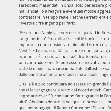
sarebbero mai andati in onda, solo per essere pro
mai lanciati, o a reagire a eventuali mosse aggres
contrastare in tempo reale. Perché Ferrero era e
investire cifre ingenti per farlo.
“Essere una famiglia e non essere quotati in Borsa
lungo periodo” è un’altra frase di Michele Ferrer
imparare a non considerare più tale. Ferrero è la
Nestlè. Ed è una società familiare e non quotata, c
economia. È cresciuta fino a più di otto miliardi d
una contraddizione. Si può essere innovativi pur r
tutte le mode finanziarie importate dall’estero son
dalle banche americane e tedesche ai nostri ingen
L’Italia è e può continuare ad essere un grande P
che ci fa vergognare a torto dei nostri antichi Caros
segretarie over 50, che hanno fatto grande la Ferr
altri”. Aboliamo dentro di noi questo provincialismo
quel personaggio di Renato Carosone: “Tu vuo’ fa’