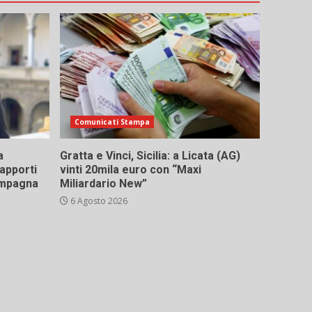
Comunicati Stampa
a
Gratta e Vinci, Sicilia: a Licata (AG)
rapporti
vinti 20mila euro con “Maxi
campagna
Miliardario New”
6 Agosto 2026