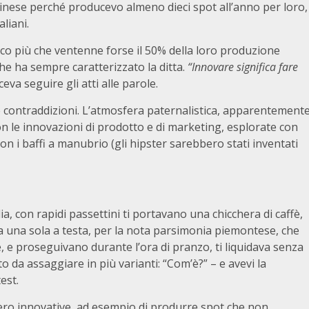
nese perché producevo almeno dieci spot all’anno per loro,
liani.
oco più che ventenne forse il 50% della loro produzione
he ha sempre caratterizzato la ditta.
“Innovare significa fare
eva seguire gli atti alle parole.
e contraddizioni. L’atmosfera paternalistica, apparentement
n le innovazioni di prodotto e di marketing, esplorate con
i baffi a manubrio (gli hipster sarebbero stati inventati
ia, con rapidi passettini ti portavano una chicchera di caffè,
ma una sola a testa, per la nota parsimonia piemontese, che
, e proseguivano durante l’ora di pranzo, ti liquidava senza
da assaggiare in più varianti: “Com’è?” – e avevi la
est.
vero innovative, ad esempio di produrre spot che non