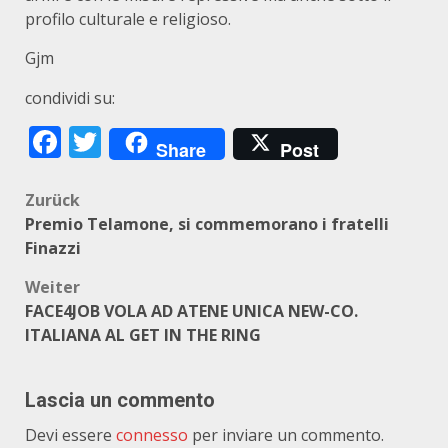
profilo culturale e religioso.
Gjm
condividi su:
Facebook
Twitter
Share
Post
Beitragsnavigation
Zurück
Premio Telamone, si commemorano i fratelli
Finazzi
Weiter
FACE4JOB VOLA AD ATENE UNICA NEW-CO.
ITALIANA AL GET IN THE RING
Lascia un commento
Devi essere
connesso
per inviare un commento.