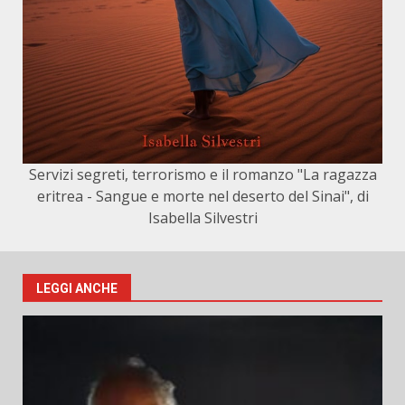
Servizi segreti, terrorismo e il romanzo "La ragazza
eritrea - Sangue e morte nel deserto del Sinai", di
Isabella Silvestri
LEGGI ANCHE