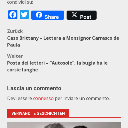
condividi su:
Facebook
Twitter
Share
Post
Beitragsnavigation
Zurück
Caso Brittany – Lettera a Monsignor Carrasco de
Paula
Weiter
Posta dei lettori – “Autosole”, la bugia ha le
corsie lunghe
Lascia un commento
Devi essere
connesso
per inviare un commento.
VERWANDTE GESCHICHTEN