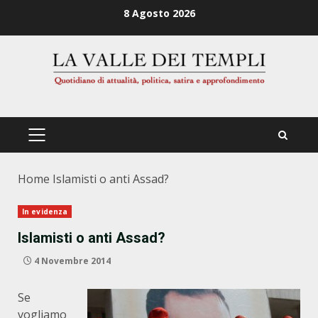
Zum
8 Agosto 2026
Inhalt
springen
PRIMÄRES
MENÜ
Home
Islamisti o anti Assad?
In evidenza
Islamisti o anti Assad?
4 Novembre 2014
Se
vogliamo