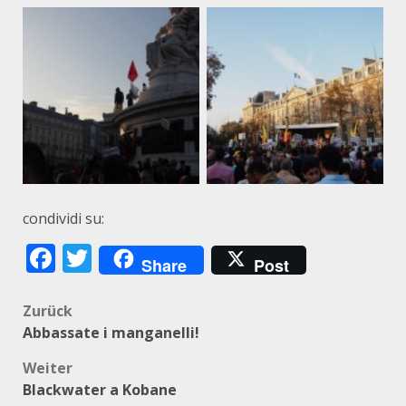
condividi su:
Facebook
Twitter
Share
Post
Beitragsnavigation
Zurück
Abbassate i manganelli!
Weiter
Blackwater a Kobane