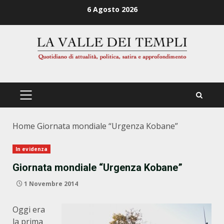
Zum
6 Agosto 2026
Inhalt
springen
PRIMÄRES
MENÜ
Home
Giornata mondiale “Urgenza Kobane”
In evidenza
Giornata mondiale “Urgenza Kobane”
1 Novembre 2014
Oggi era
la prima