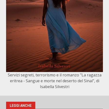
Servizi segreti, terrorismo e il romanzo "La ragazza
eritrea - Sangue e morte nel deserto del Sinai", di
Isabella Silvestri
LEGGI ANCHE