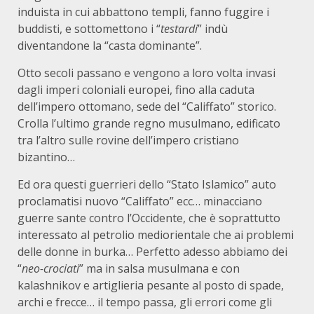
induista in cui abbattono templi, fanno fuggire i
buddisti, e sottomettono i “
testardi
” indù
diventandone la “casta dominante”.
Otto secoli passano e vengono a loro volta invasi
dagli imperi coloniali europei, fino alla caduta
dell’impero ottomano, sede del “Califfato” storico.
Crolla l’ultimo grande regno musulmano, edificato
tra l’altro sulle rovine dell’impero cristiano
bizantino…
Ed ora questi guerrieri dello “Stato Islamico” auto
proclamatisi nuovo “Califfato” ecc… minacciano
guerre sante contro l’Occidente, che è soprattutto
interessato al petrolio mediorientale che ai problemi
delle donne in burka… Perfetto adesso abbiamo dei
“
neo-crociati
” ma in salsa musulmana e con
kalashnikov e artiglieria pesante al posto di spade,
archi e frecce… il tempo passa, gli errori come gli