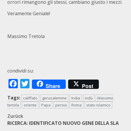
orrori rimangono gli stessi, cambiano giusto i mezzi.
Veramente Geniale!
Massimo Tretola
condividi su:
Facebook
Twitter
Share
Post
Tags:
califfato
gerusalemme
India
indù
Massimo
tertola
oriente
Papa
persia
Roma
stato islamico
Beitragsnavigation
Zurück
RICERCA: IDENTIFICATO NUOVO GENE DELLA SLA