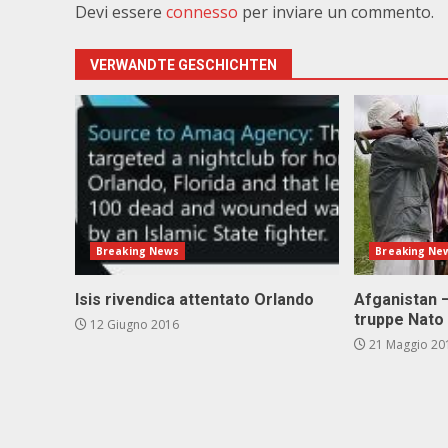
Devi essere
connesso
per inviare un commento.
VERWANDTE GESCHICHTEN
Breaking News
Breaking Ne
Isis rivendica attentato Orlando
Afganistan –
truppe Nato
12 Giugno 2016
21 Maggio 20