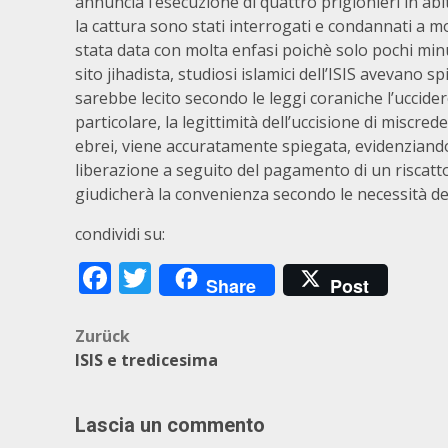
annuncia l’esecuzione di quattro prigionieri in abit
la cattura sono stati interrogati e condannati a mo
stata data con molta enfasi poichè solo pochi min
sito jihadista, studiosi islamici dell’ISIS avevano s
sarebbe lecito secondo le leggi coraniche l’uccidere
particolare, la legittimità dell’uccisione di miscrede
ebrei, viene accuratamente spiegata, evidenziando
liberazione a seguito del pagamento di un riscatto.
giudicherà la convenienza secondo le necessità d
condividi su:
Facebook
Twitter
Share
Post
Beitragsnavigation
Zurück
ISIS e tredicesima
Lascia un commento