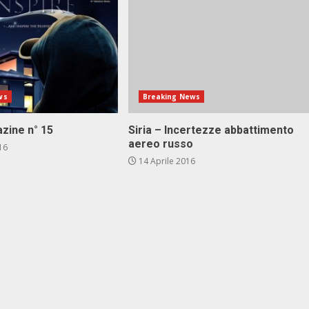
ws
Breaking News
zine n° 15
Siria – Incertezze abbattimento
aereo russo
16
14 Aprile 2016