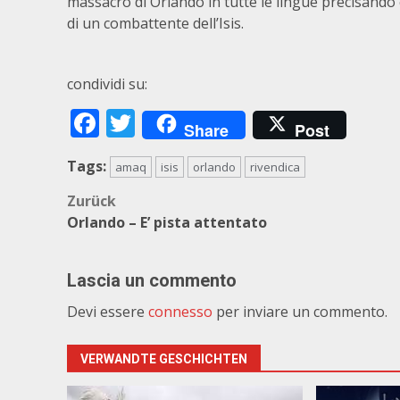
massacro di Orlando in tutte le lingue precisando 
di un combattente dell’Isis.
condividi su:
Facebook
Twitter
Share
Post
Tags:
amaq
isis
orlando
rivendica
Beitragsnavigation
Zurück
Orlando – E’ pista attentato
Lascia un commento
Devi essere
connesso
per inviare un commento.
VERWANDTE GESCHICHTEN