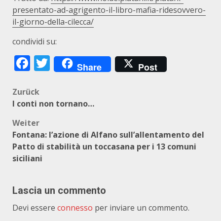
presentato-ad-agrigento-il-libro-mafia-ridesovvero-
il-giorno-della-cilecca/
condividi su:
Facebook
Twitter
Share
Post
Beitragsnavigation
Zurück
I conti non tornano…
Weiter
Fontana: l’azione di Alfano sull’allentamento del
Patto di stabilità un toccasana per i 13 comuni
siciliani
Lascia un commento
Devi essere
connesso
per inviare un commento.