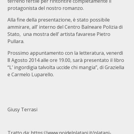
terreno fertile per rintontire completamente il
protagonista del nostro romanzo.
Alla fine della presentazione, è stato possibile
ammirare, all’ interno del Centro Balneare Polizia di
Stato, una mostra dell’ artista favarese Pietro
Pullara.
Prossimo appuntamento con la letteratura, venerdì
8 Agosto 2014 alle ore 19.00, sarà presentato il libro
“L’ ingordigia talvolta uccide chi mangia”, di Graziella
e Carmelo Luparello.
Giusy Terrasi
Tratto da:
https://www.noidelplatani.it/platani-