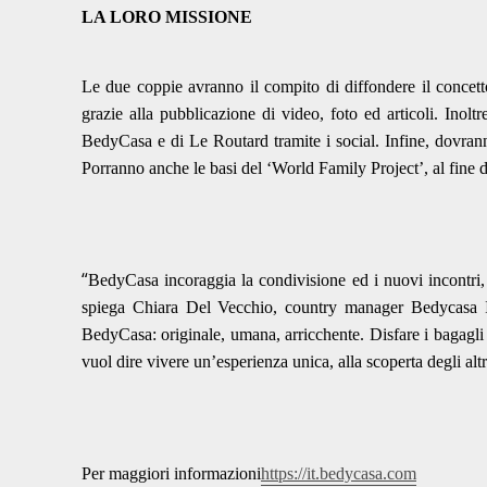
LA LORO MISSIONE
Le due coppie avranno il compito di diffondere il concett
grazie alla pubblicazione di video, foto ed articoli. Inol
BedyCasa e di Le Routard tramite i social. Infine, dovranno
Porranno anche le basi del ‘World Family Project’, al fine 
“
BedyCasa incoraggia la condivisione ed i nuovi incontri, c
spiega Chiara Del Vecchio, country manager Bedycasa Ita
BedyCasa: originale, umana, arricchente. Disfare i bagagli 
vuol dire vivere un’esperienza unica, alla scoperta degli altr
Per maggiori informazioni
https://it.bedycasa.com