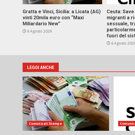
Gratta e Vinci, Sicilia: a Licata (AG)
Ceuta: Save
vinti 20mila euro con “Maxi
migranti a r
Miliardario New”
sessuale, tr
particolarme
6 Agosto 2026
fuori del si
6 Agosto 202
LEGGI ANCHE
Comunicati Stampa
Comunic