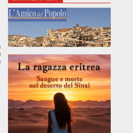
i
l
i