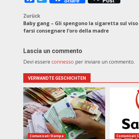
Share
Post
Beitragsnavigation
Zurück
Baby gang – Gli spengono la sigaretta sul viso
farsi consegnare l’oro della madre
Lascia un commento
Devi essere
connesso
per inviare un commento.
VERWANDTE GESCHICHTEN
Comunicati Stampa
Comunicati 