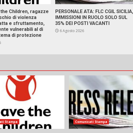
 the Children, ragazze
PERSONALE ATA: FLC CGIL SICILIA
ischio di violenza
IMMISSIONI IN RUOLO SOLO SUL
atta e sfruttamento,
35% DEI POSTI VACANTI
nte vulnerabili al di
6 Agosto 2026
stema di protezione
6
ati Stampa
Comunicati Stampa