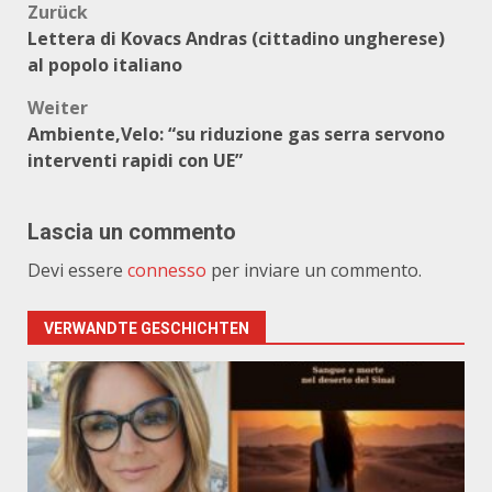
Beitragsnavigation
Zurück
Lettera di Kovacs Andras (cittadino ungherese)
al popolo italiano
Weiter
Ambiente,Velo: “su riduzione gas serra servono
interventi rapidi con UE”
Lascia un commento
Devi essere
connesso
per inviare un commento.
VERWANDTE GESCHICHTEN