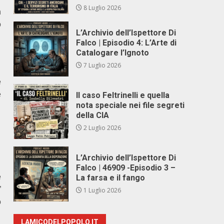
8 Luglio 2026
n
o
L’Archivio dell’Ispettore Di
Falco | Episodio 4: L’Arte di
Catalogare l’Ignoto
7 Luglio 2026
e
e
Il caso Feltrinelli e quella
nota speciale nei file segreti
della CIA
2 Luglio 2026
L’Archivio dell’Ispettore Di
Falco | 46909 -Episodio 3 –
e
La farsa e il fango
”
1 Luglio 2026
o
LAMICODELPOPOLO.IT