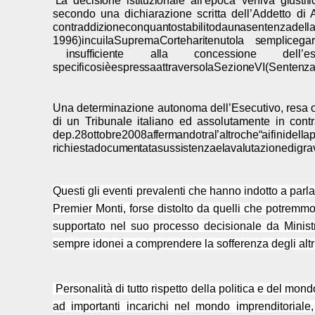
L
a
dec
i
s
i
o
n
e
i
s
t
i
tuz
i
o
n
a
l
e
al
l
’
epoca
veniva
g
i
u
s
t
i
f
i
secondo una dichiarazione scritta dell’Addetto di A
co
n
tradd
i
z
i
o
n
e
con
qua
n
to
s
tab
i
l
i
to
da
u
n
a
s
e
n
tenza
de
ll
1996)
i
n
cui
l
a
Supre
m
a
C
orte
h
a
r
i
te
n
uto
l
a
s
emp
li
ce
ga
in
s
uf
f
i
c
i
e
n
te
a
ll
a
co
n
ce
s
s
i
one
de
ll
’
e
s
pec
i
f
i
co
si
è
e
s
pre
s
sa
attra
v
er
s
o
l
a
Sez
i
o
n
e
VI
(Se
n
te
n
z
Una determinazione autonoma dell’Esecutivo, resa op
di un Tribunale italiano ed assolutamente in cont
dep.
28
otto
b
re
2008
a
f
f
er
m
a
n
do
tra
l
’
a
l
tro
c
h
e
“
ai
f
i
ni
del
l
a
r
i
ch
i
e
s
ta
docu
m
e
n
tata
s
u
s
s
i
s
te
n
za
e
l
a
v
a
l
utaz
i
one
di
gra
Questi gli eventi prevalenti che hanno indotto a parlar
Premier Monti, forse distolto da quelli che potremmo
supportato nel suo processo decisionale da Ministr
sempre idonei a comprendere la sofferenza degli altri
Personalità di tutto rispetto della politica e del mon
ad importanti incarichi nel mondo imprenditoriale,