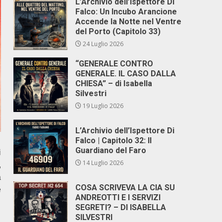
L’Archivio dell’Ispettore Di
Falco: Un Incubo Arancione
Accende la Notte nel Ventre
del Porto (Capitolo 33)
24 Luglio 2026
“GENERALE CONTRO
GENERALE. IL CASO DALLA
CHIESA” – di Isabella
Silvestri
19 Luglio 2026
L’Archivio dell’Ispettore Di
Falco | Capitolo 32: Il
Guardiano del Faro
i
14 Luglio 2026
,
a
COSA SCRIVEVA LA CIA SU
e
ANDREOTTI E I SERVIZI
SEGRETI? – DI ISABELLA
SILVESTRI