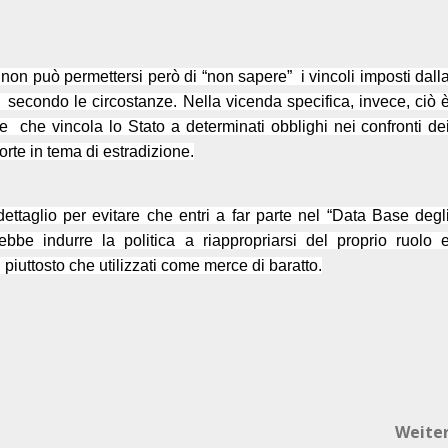
i non può permettersi però di “non sapere”
i vincoli imposti dall
secondo le circostanze. Nella vicenda specifica, invece, ciò 
ne
che vincola lo Stato a determinati obblighi nei confronti de
rte in tema di estradizione.
ttaglio per evitare che entri a far parte nel “Data Base degl
ebbe indurre la politica a riappropriarsi del proprio ruolo 
ti piuttosto che utilizzati come merce di baratto.
Weite