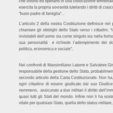
che vivono ed operano in una collocazione territorial
esercita la propria sovranità tutelando i diritti di ci
“buon padre di famiglia”. .
L’articolo 2 della nostra Costituzione definisce nel
chiamare gli obblighi dello Stato verso i cittadini. “
inviolabili dell’uomo sia come singolo sia nella form
sua personalità
e richiede l’adempimento dei dov
politica, economica e sociale”.
Nei confronti di Massimiliano Latorre e Salvatore Gi
responsabile della gestione dello Stato, probabilmen
secondo articolo della Carta Costituzionale. Non ha, inf
ogni cittadino di essere giudicato dal suo Giudice
nemmeno,
assicurato a due militari il diritto dell’i
quasi tutti gli Stati del mondo. Infine non li ha 
vitale per qualsiasi Stato, quella dello status militare