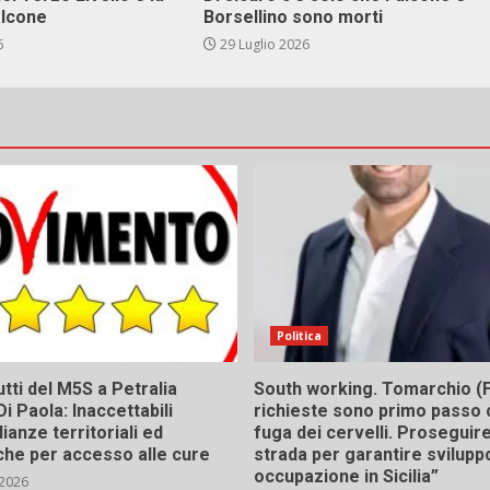
alcone
Borsellino sono morti
6
29 Luglio 2026
Politica
tti del M5S a Petralia
South working. Tomarchio (F
Di Paola: Inaccettabili
richieste sono primo passo 
ianze territoriali ed
fuga dei cervelli. Proseguir
he per accesso alle cure
strada per garantire svilupp
occupazione in Sicilia”
 2026