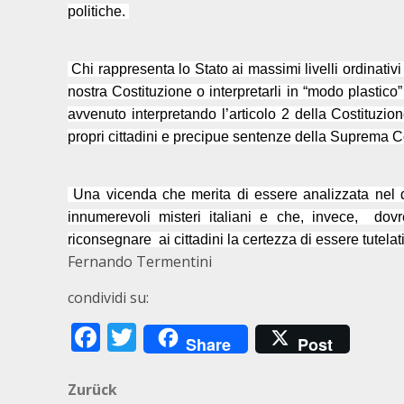
politiche.
Chi rappresenta lo Stato ai massimi livelli ordinativ
nostra Costituzione o interpretarli in “modo plastico”
avvenuto interpretando l’articolo 2 della Costituzio
propri cittadini e precipue sentenze della Suprema Co
Una vicenda che merita di essere analizzata nel de
innumerevoli misteri italiani e che, invece,
dovr
riconsegnare
ai cittadini la certezza di essere tutela
Fernando Termentini
condividi su:
Facebook
Twitter
Share
Post
Beitragsnavigation
Zurück