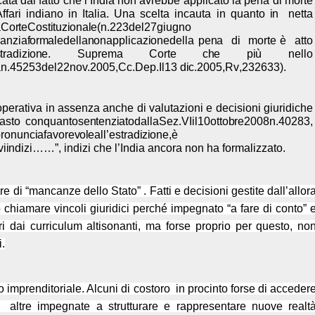
cata
dal fatto che l’India non avrebbe applicato la pena di morte
ffari indiano in Italia. Una scelta incauta in quanto
i
n
n
etta
a
C
o
r
te
C
o
s
t
i
tuz
i
o
n
a
l
e
(
n
.
223
del
27
g
i
ugno
ra
n
z
i
a
f
or
m
a
l
e
del
l
a
n
on
appl
i
caz
i
o
n
e
della pe
n
a
di
m
orte
è
atto
s
trad
i
z
i
o
n
e.
Supre
m
a
C
o
r
te
c
h
e
p
i
ù
n
ello
a
n
.
45253
del
22
n
o
v
.
2005,
C
c.
D
ep.
Il
13 d
i
c.
2005,
R
v
,
232633
).
erativa in assenza anche di valutazioni e decisioni giuridiche
rasto con
qua
n
to
s
e
n
te
n
z
i
ato
da
ll
a
Sez.
VI
il
10
otto
b
re
2008
n
.
40283,
pro
n
u
n
c
i
a
f
a
v
ore
v
o
l
e
al
l
’
e
s
trad
i
z
i
o
n
e
,
è
vi
i
nd
i
zi
……
”
, indizi che l’India ancora non ha formalizzato.
e di “mancanze dello Stato” . Fatti e decisioni gestite dall’allor
 chiamare vincoli giuridici perché impegnato “a fare di conto” 
i dai curriculum altisonanti, ma forse proprio per questo, no
.
do imprenditoriale. Alcuni di costoro
in procinto forse di acceder
altre impegnate a strutturare e rappresentare nuove realt