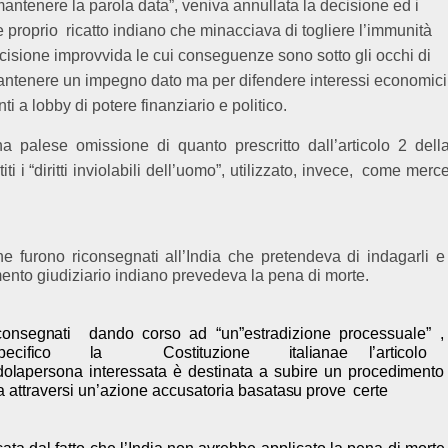
mantenere la parola data”, veniva annullata la decisione ed i
e proprio
ricatto indiano che minacciava di togliere l’immunità
isione improvvida le cui conseguenze sono sotto gli occhi di
mantenere un impegno dato ma per difendere interessi economici
i a lobby di potere finanziario e politico.
 palese omissione di quanto prescritto dall’articolo 2 dell
i “diritti inviolabili dell’uomo”, utilizzato, invece,
come merc
e furono riconsegnati all’India che pretendeva di indagarli e
amento giudiziario indiano prevedeva la pena di morte.
co
n
seg
n
ati
dando corso ad “un”estradizione processuale” ,
pecif
i
co
l
a
C
o
s
t
i
tuz
i
o
n
e
i
tal
i
a
n
a
e
l
’
art
i
co
l
o
do
l
a
per
s
o
n
a interessata è destinata a subire un proced
i
m
e
n
to
a
attraversi un’azione accusatoria
b
a
s
ata
s
u pro
v
e
ce
r
t
e