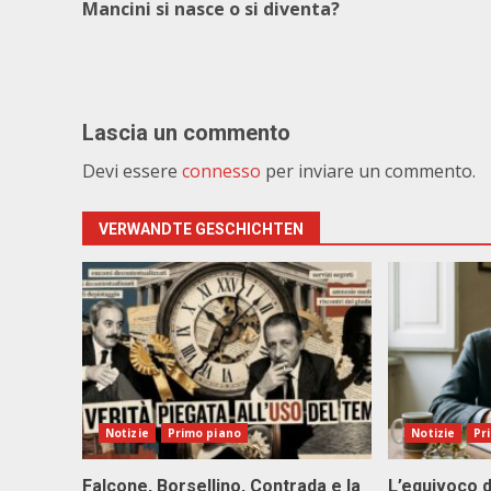
Mancini si nasce o si diventa?
Lascia un commento
Devi essere
connesso
per inviare un commento.
VERWANDTE GESCHICHTEN
Notizie
Primo piano
Notizie
Pr
Falcone, Borsellino, Contrada e la
L’equivoco d