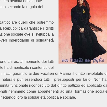
e ben definita nella quale
ascuno secondo la regola del
 particolare quelli che potremmo
la Repubblica garantisce i diritti
azione sociale ove si sviluppa la
eri inderogabili di solidarietà
rone chi era al momento dei fatti
te ha dimenticato i contenuti del
atti, garantito ai due Fucilieri di Marina il diritto inviolabile d
 naturale pur essendoci tutti i presupposti per farlo. Non ha
mmunità funzionale riconosciuto dal diritto pattizio ed applicato d
sostenuti nemmeno come appartenenti ad una
formazione social
, negando loro la solidarietà politica e sociale.