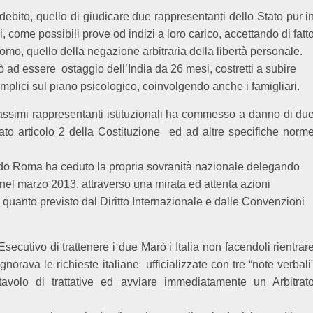
debito, quello di giudicare due rappresentanti dello Stato pur i
i, come possibili prove od indizi a loro carico, accettando di fatt
’uomo, quello della negazione arbitraria della libertà personale.
rò ad essere
ostaggio dell’India da 26 mesi, costretti a subire
mplici sul piano psicologico, coinvolgendo anche i famigliari.
assimi rappresentanti istituzionali ha commesso a danno di du
tato articolo 2 della Costituzione
ed ad altre specifiche norm
do Roma ha ceduto la propria sovranità nazionale delegando
e, nel marzo 2013, attraverso una mirata ed attenta azioni
quanto previsto dal Diritto Internazionale e dalle Convenzioni
’Esecutivo di trattenere i due Marò i Italia non facendoli rientrar
ignorava le richieste italiane
ufficializzate con tre “note verbali
tavolo di trattative ed avviare immediatamente un Arbitrat