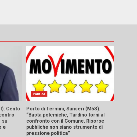
Politica
I): Cento
Porto di Termini, Sunseri (M5S):
contro
“Basta polemiche, Tardino torni al
e su
confronto con il Comune. Risorse
o e
pubbliche non siano strumento di
pressione politica”