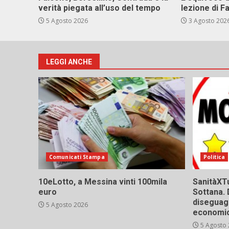
verità piegata all’uso del tempo
lezione di F
5 Agosto 2026
3 Agosto 202
LEGGI ANCHE
Comunicati Stampa
Politica
10eLotto, a Messina vinti 100mila
SanitàXTu
euro
Sottana. 
diseguagl
5 Agosto 2026
economic
5 Agosto