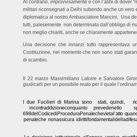
Al contrario, improvvisamente e con l’alibi di dover “
militari riconsegnati a Delhi subendo anche un vero 
diplomatica al nostro Ambasciatore Mancini.
Una dec
tutti, palesemente
non determinata dall’obbligo di 
non meglio chiariti, anche se chiaramente appartenent
Una decisione che innanzi tutto rappresentava una
Costituzione, nel momento che non sono stati garantiti 
di scambio.
Il 22 marzo Massimiliano Latorre e Salvatore Giron
giudicarli per un possibile reato per il quale l’ordin
I due Fucilieri di Marina
s
o
n
o
s
tati, quindi,
r
i
i
n
c
o
n
tradd
i
z
i
o
n
e
con
qua
n
to pre
v
ede
n
el
l
o
s
698
del
C
od
i
ce
di
Procedu
r
a
Pe
n
a
l
e
c
h
e
v
i
eta
l’atto q
ua
n
pe
n
a
l
e
che
n
on
ass
i
cura
i
d
i
r
i
tti
f
o
n
da
m
e
n
ta
l
i
del
l
a
di
f
es