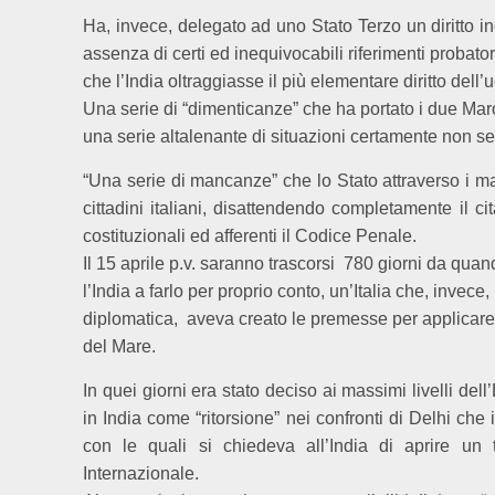
Ha, invece, delegato ad uno Stato Terzo un diritto in
assenza di certi ed inequivocabili riferimenti probator
che l’India oltraggiasse il più elementare diritto dell
Una serie di “dimenticanze” che ha portato i due Ma
una serie altalenante di situazioni certamente non se
“Una serie di mancanze” che lo Stato attraverso i m
cittadini italiani, disattendendo completamente il ci
costituzionali ed afferenti il Codice Penale.
Il 15 aprile p.v. saranno trascorsi
780 giorni da quan
l’India a farlo per proprio conto, un’Italia che, invec
diplomatica,
aveva creato le premesse per applicare 
del Mare.
In quei giorni era stato deciso ai massimi livelli dell
in India come “ritorsione” nei confronti di Delhi che 
con le quali si chiedeva all’India di aprire un 
Internazionale.