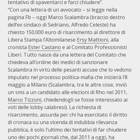
tentativo di spaventarci e farci chiudere”.
“Con una lettera di un avvocato – si legge nella
pagina Fb – oggi Marco Scalambra (braccio destro
dell’ex sindaco di Sedriano, Alfredo Celeste) ha
chiesto 150.000 euro di risarcimento al direttore di
Libera Stampa l’Altomilanese
Ersy Mattioni
, alla
cronista
Ester Castano
e al Comitato Professionisti
Liberi. Tutto nasce da una lettera del Comitato che
chiedeva all’ordine dei medici di sanzionare
Scalambra in virtù delle pesanti accuse che lo vedono
imputato nel processo politica-mafia che inizierà l’8
maggio a Milano (Scalambra, tra le altre cose, inviò
un sms a un candidato alle elezioni di Rho nel 2011,
Marco Tizzoni
, chiedendogli se fosse interessato ai
voti delle lobby calabresi). La richiesta di
risarcimento, assurda per chi ha esercitato il diritto
di cronaca su una vicenda di indubbia rilevanza
pubblica, è solo l’ultimo dei tentativi di far chiudere
uno dei pochi giornali che, dal 2011 a oggi, ha