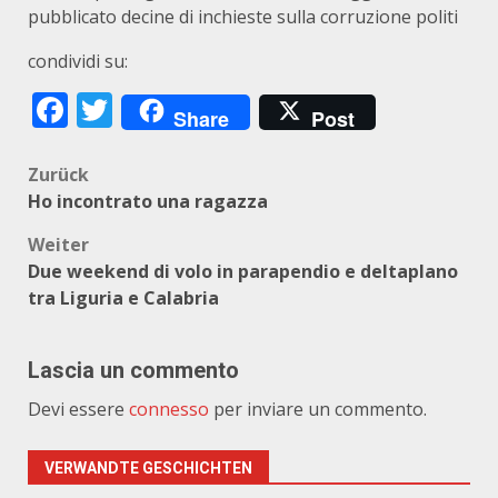
pubblicato decine di inchieste sulla corruzione politi
condividi su:
Facebook
Twitter
Share
Post
Beitragsnavigation
Zurück
Ho incontrato una ragazza
Weiter
Due weekend di volo in parapendio e deltaplano
tra Liguria e Calabria
Lascia un commento
Devi essere
connesso
per inviare un commento.
VERWANDTE GESCHICHTEN