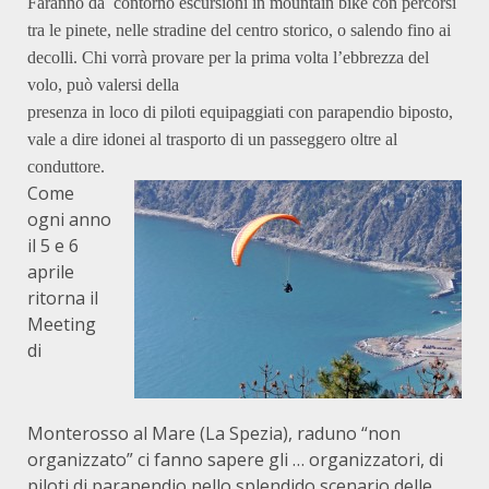
Faranno da contorno escursioni in mountain bike con percorsi
tra le pinete, nelle stradine del centro storico, o salendo fino ai
decolli. Chi vorrà provare per la prima volta l’ebbrezza del
volo, può valersi della
presenza in loco di piloti equipaggiati con parapendio biposto,
vale a dire idonei al trasporto di un passeggero oltre al
conduttore.
Come
ogni anno
il 5 e 6
aprile
ritorna il
Meeting
di
Monterosso al Mare (La Spezia), raduno “non
organizzato” ci fanno sapere gli … organizzatori, di
piloti di parapendio nello splendido scenario delle