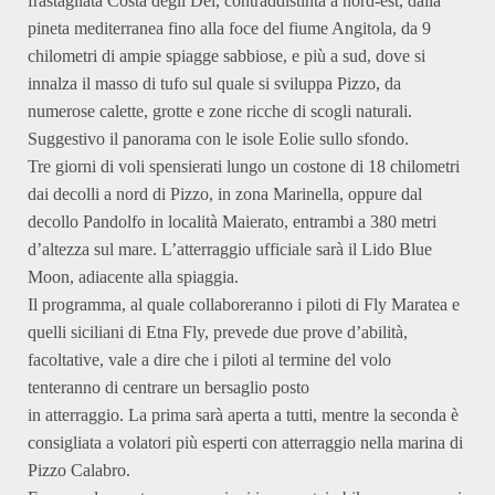
frastagliata Costa degli Dei, contraddistinta a nord-est, dalla
pineta mediterranea fino alla foce del fiume Angitola, da 9
chilometri di ampie spiagge sabbiose, e più a sud, dove si
innalza il masso di tufo sul quale si sviluppa Pizzo, da
numerose calette, grotte e zone ricche di scogli naturali.
Suggestivo il panorama con le isole Eolie sullo sfondo.
Tre giorni di voli spensierati lungo un costone di 18 chilometri
dai decolli a nord di Pizzo, in zona Marinella, oppure dal
decollo Pandolfo in località Maierato, entrambi a 380 metri
d’altezza sul mare. L’atterraggio ufficiale sarà il Lido Blue
Moon, adiacente alla spiaggia.
Il programma, al quale collaboreranno i piloti di Fly Maratea e
quelli siciliani di Etna Fly, prevede due prove d’abilità,
facoltative, vale a dire che i piloti al termine del volo
tenteranno di centrare un bersaglio posto
in atterraggio. La prima sarà aperta a tutti, mentre la seconda è
consigliata a volatori più esperti con atterraggio nella marina di
Pizzo Calabro.