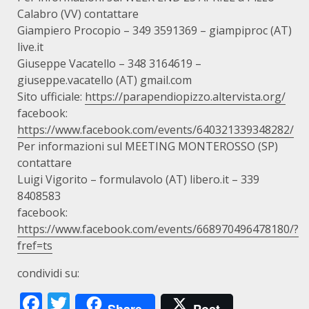
Calabro (VV) contattare
Giampiero Procopio – 349 3591369 – giampiproc (AT)
live.it
Giuseppe Vacatello – 348 3164619 –
giuseppe.vacatello (AT) gmail.com
Sito ufficiale:
https://parapendiopizzo.altervista.org/
facebook:
https://www.facebook.com/events/640321339348282/
Per informazioni sul MEETING MONTEROSSO (SP)
contattare
Luigi Vigorito – formulavolo (AT) libero.it – 339
8408583
facebook:
https://www.facebook.com/events/668970496478180/?
fref=ts
condividi su:
Facebook
Twitter