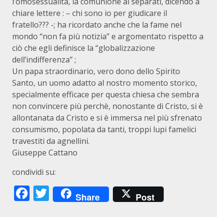
l’omosessualità, la comunione ai separati, dicendo a
chiare lettere : – chi sono io per giudicare il
fratello??? -; ha ricordato anche che la fame nel
mondo “non fa più notizia” e argomentato rispetto a
ciò che egli definisce la “globalizzazione
dell’indifferenza” ;
Un papa straordinario, vero dono dello Spirito
Santo, un uomo adatto al nostro momento storico,
specialmente efficace per questa chiesa che sembra
non convincere più perchè, nonostante di Cristo, si è
allontanata da Cristo e si è immersa nel più sfrenato
consumismo, popolata da tanti, troppi lupi famelici
travestiti da agnellini.
Giuseppe Cattano
condividi su:
Facebook
Twitter
Share
Post