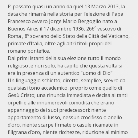
E’ passato quasi un anno da quel 13 Marzo 2013, la
data che rimarrà nella storia per l’elezione di Papa
Francesco
ovvero Jorge Mario Bergoglio
nato a
Buenos Aires il 17 dicembre 1936, 266º vescovo di
Roma , 8º sovrano dello Stato della Città del Vaticano,
primate d’Italia, oltre agli altri titoli propri del
romano pontefice.
Dai primi istanti della sua elezione tutto il mondo
religioso ,e non solo, ha capito che questa volta si
era in presenza di un autentico “uomo di Dio”
Un linguaggio schietto, diretto, semplice, scevro da
qualsiasi tono accademico, proprio come quello di
Gesù Cristo; una rinuncia immediata e decisa ai tanti
orpelli e alle innumerevoli comodità che erano
appannaggio dei suoi predecessori: niente
appartamento di lusso, nessun crocifisso o anello
d’oro, niente scarpe firmate o casule ricamate in
filigrana d’oro, niente ricchezze, riduzione al minimo