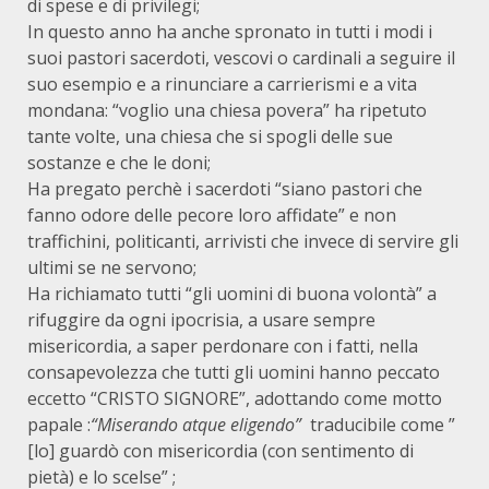
di spese e di privilegi;
In questo anno ha anche spronato in tutti i modi i
suoi pastori sacerdoti, vescovi o cardinali a seguire il
suo esempio e a rinunciare a carrierismi e a vita
mondana: “voglio una chiesa povera” ha ripetuto
tante volte, una chiesa che si spogli delle sue
sostanze e che le doni;
Ha pregato perchè i sacerdoti “siano pastori che
fanno odore delle pecore loro affidate” e non
traffichini, politicanti, arrivisti che invece di servire gli
ultimi se ne servono;
Ha richiamato tutti “gli uomini di buona volontà” a
rifuggire da ogni ipocrisia, a usare sempre
misericordia, a saper perdonare con i fatti, nella
consapevolezza che tutti gli uomini hanno peccato
eccetto “CRISTO SIGNORE”, adottando come motto
papale :
“Miserando atque eligendo”
traducibile come ”
[lo] guardò con misericordia (con sentimento di
pietà) e lo scelse” ;